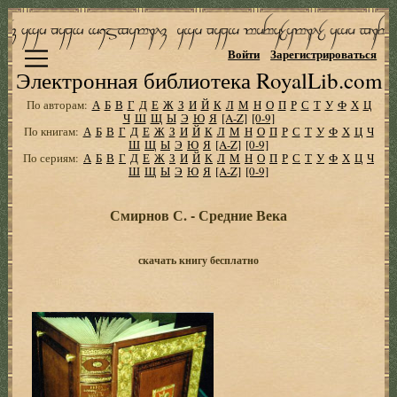
Войти
Зарегистрироваться
Электронная библиотека RoyalLib.com
По авторам:
А
Б
В
Г
Д
Е
Ж
З
И
Й
К
Л
М
Н
О
П
Р
С
Т
У
Ф
Х
Ц
Ч
Ш
Щ
Ы
Э
Ю
Я
[A-Z]
[0-9]
По книгам:
А
Б
В
Г
Д
Е
Ж
З
И
Й
К
Л
М
Н
О
П
Р
С
Т
У
Ф
Х
Ц
Ч
Ш
Щ
Ы
Э
Ю
Я
[A-Z]
[0-9]
По сериям:
А
Б
В
Г
Д
Е
Ж
З
И
Й
К
Л
М
Н
О
П
Р
С
Т
У
Ф
Х
Ц
Ч
Ш
Щ
Ы
Э
Ю
Я
[A-Z]
[0-9]
Смирнов С. - Средние Века
скачать книгу бесплатно