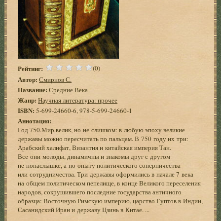
Рейтинг:
(0)
Автор:
Смирнов С.
Название:
Средние Века
Жанр:
Научная литература: прочее
ISBN:
5-699-24660-6, 978-5-699-24660-1
Аннотация:
Год 750.Мир велик, но не слишком: в любую эпоху великие
державы можно пересчитать по пальцам. В 750 году их три:
Арабский халифат, Византия и китайская империя Тан.
Все они молоды, динамичны и знакомы друг с другом
не понаслышке, а по опыту политического соперничества
или сотрудничества. Три державы оформились в начале 7 века
на общем политическом пепелище, в конце Великого переселения
народов, сокрушившего последние государства античного
образца: Восточную Римскую империю, царство Гуптов в Индии,
Сасанидский Иран и державу Цзинь в Китае. ...