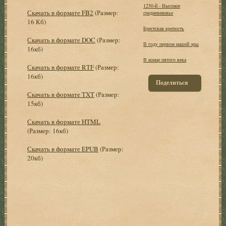
1250-й - Высокое
Скачать в формате FB2
(Размер:
средневековье
16 Кб)
Брестская крепость
Скачать в формате DOC
(Размер:
В году первом нашей эры
16кб)
В конце пятого века
Скачать в формате RTF
(Размер:
16кб)
Поделиться
Скачать в формате TXT
(Размер:
15кб)
Скачать в формате HTML
(Размер: 16кб)
Скачать в формате EPUB
(Размер:
20кб)