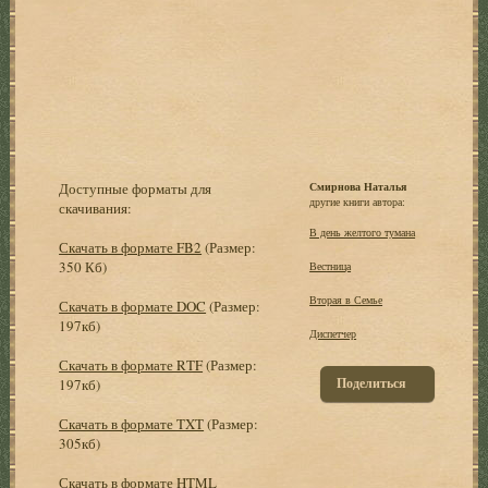
Доступные форматы для
Смирнова Наталья
другие книги автора:
скачивания:
В день желтого тумана
Скачать в формате FB2
(Размер:
350 Кб)
Вестница
Вторая в Семье
Скачать в формате DOC
(Размер:
197кб)
Диспетчер
Скачать в формате RTF
(Размер:
Поделиться
197кб)
Скачать в формате TXT
(Размер:
305кб)
Скачать в формате HTML