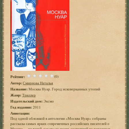
Рейтинг:
(0)
Автор:
Смирнова Наталья
Название:
Москва Нуар. Город исковерканных утопий
Жанр:
Триллер
Издательский дом:
Эксмо
Год издания:
2011
Аннотация:
Под одной обложкой в антологии «Москва Нуар» собраны
рассказы самых ярких современных российских писателей о
Москве — не такой, как мы ее знаем, состоящей из дорожных