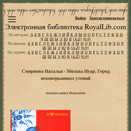
Войти
Зарегистрироваться
Электронная библиотека RoyalLib.com
По авторам:
А
Б
В
Г
Д
Е
Ж
З
И
Й
К
Л
М
Н
О
П
Р
С
Т
У
Ф
Х
Ц
Ч
Ш
Щ
Ы
Э
Ю
Я
[A-Z]
[0-9]
По книгам:
А
Б
В
Г
Д
Е
Ж
З
И
Й
К
Л
М
Н
О
П
Р
С
Т
У
Ф
Х
Ц
Ч
Ш
Щ
Ы
Э
Ю
Я
[A-Z]
[0-9]
По сериям:
А
Б
В
Г
Д
Е
Ж
З
И
Й
К
Л
М
Н
О
П
Р
С
Т
У
Ф
Х
Ц
Ч
Ш
Щ
Ы
Э
Ю
Я
[A-Z]
[0-9]
Смирнова Наталья - Москва Нуар. Город
исковерканных утопий
скачать книгу бесплатно