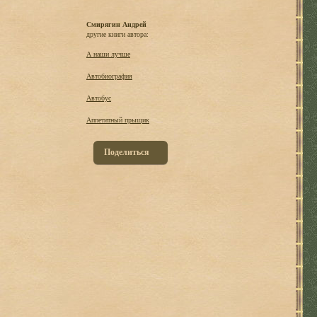
Смирягин Андрей
другие книги автора:
А наши лучше
Автобиография
Автобус
Аппетитный прыщик
Поделиться