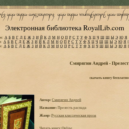
Электронная библиотека RoyalLib.com
м:
А
Б
В
Г
Д
Е
Ж
З
И
Й
К
Л
М
Н
О
П
Р
С
Т
У
Ф
Х
Ц
Ч
Ш
Щ
Ы
Э
Ю
Я
м:
А
Б
В
Г
Д
Е
Ж
З
И
Й
К
Л
М
Н
О
П
Р
С
Т
У
Ф
Х
Ц
Ч
Ш
Щ
Ы
Э
Ю
Я
м:
А
Б
В
Г
Д
Е
Ж
З
И
Й
К
Л
М
Н
О
П
Р
С
Т
У
Ф
Х
Ц
Ч
Ш
Щ
Ы
Э
Ю
Я
Смирягин Андрей - Прелест
скачать книгу бесплатно
Автор:
Смирягин Андрей
Название:
Прелесть распада
Жанр:
Русская классическая проза
Читать книгу Online