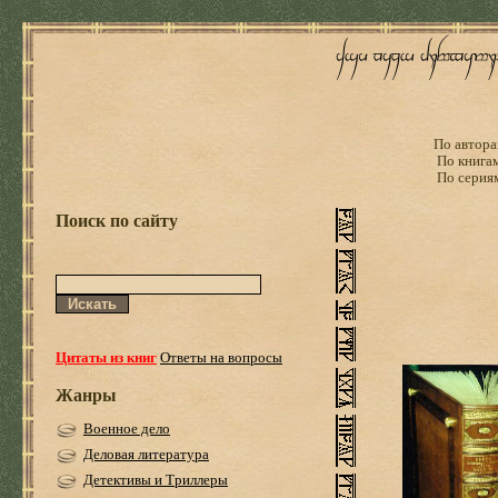
По автора
По книга
По серия
Поиск по сайту
Цитаты из книг
Ответы на вопросы
Жанры
Военное дело
Деловая литература
Детективы и Триллеры