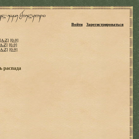
Войти
Зарегистрироваться
[A-Z]
[0-9]
[A-Z]
[0-9]
[A-Z]
[0-9]
ь распада