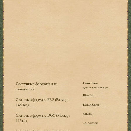
Доступные форматы для
Смит Лиза
другие книги автора:
скачивания:
Bloodlust
Скачать в формате FB2
(Размер:
145 Кб)
Dark Reunion
Origins
Скачать в формате DOC
(Размер:
113кб)
The Craving
Скачать в формате RTF
(Размер: