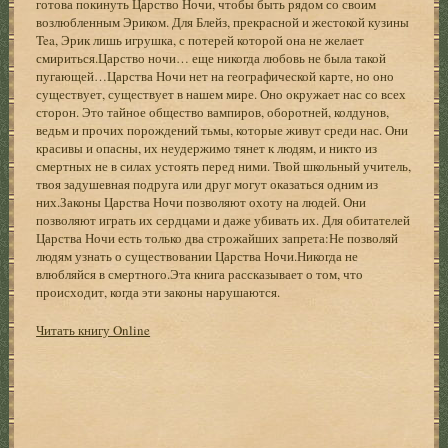
готова покинуть Царство Ночи, чтобы быть рядом со своим
возлюбленным Эриком. Для Блейз, прекрасной и жестокой кузины
Tea, Эрик лишь игрушка, с потерей которой она не желает
смириться.Царство ночи… еще никогда любовь не была такой
пугающей…Царства Ночи нет на географической карте, но оно
существует, существует в нашем мире. Оно окружает нас со всех
сторон. Это тайное общество вампиров, оборотней, колдунов,
ведьм и прочих порождений тьмы, которые живут среди нас. Они
красивы и опасны, их неудержимо тянет к людям, и никто из
смертных не в силах устоять перед ними. Твой школьный учитель,
твоя задушевная подруга или друг могут оказаться одним из
них.Законы Царства Ночи позволяют охоту на людей. Они
позволяют играть их сердцами и даже убивать их. Для обитателей
Царства Ночи есть только два строжайших запрета:Не позволяй
людям узнать о существовании Царства Ночи.Никогда не
влюбляйся в смертного.Эта книга рассказывает о том, что
происходит, когда эти законы нарушаются.
Читать книгу Online