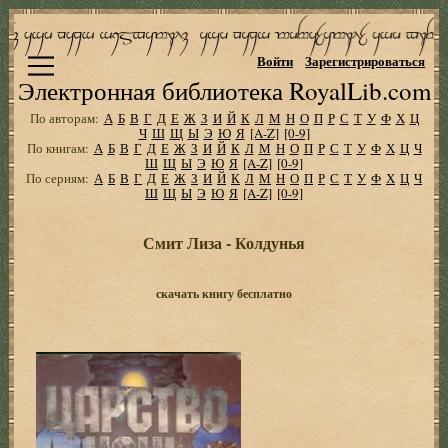
Войти
Зарегистрироваться
Электронная библиотека RoyalLib.com
По авторам:
А
Б
В
Г
Д
Е
Ж
З
И
Й
К
Л
М
Н
О
П
Р
С
Т
У
Ф
Х
Ц
Ч
Ш
Щ
Ы
Э
Ю
Я
[A-Z]
[0-9]
По книгам:
А
Б
В
Г
Д
Е
Ж
З
И
Й
К
Л
М
Н
О
П
Р
С
Т
У
Ф
Х
Ц
Ч
Ш
Щ
Ы
Э
Ю
Я
[A-Z]
[0-9]
По сериям:
А
Б
В
Г
Д
Е
Ж
З
И
Й
К
Л
М
Н
О
П
Р
С
Т
У
Ф
Х
Ц
Ч
Ш
Щ
Ы
Э
Ю
Я
[A-Z]
[0-9]
Смит Лиза - Колдунья
скачать книгу бесплатно