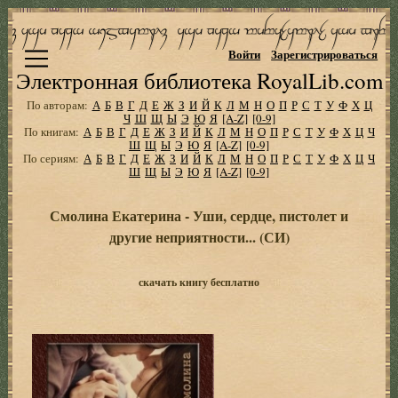
Войти
Зарегистрироваться
Электронная библиотека RoyalLib.com
По авторам:
А
Б
В
Г
Д
Е
Ж
З
И
Й
К
Л
М
Н
О
П
Р
С
Т
У
Ф
Х
Ц
Ч
Ш
Щ
Ы
Э
Ю
Я
[A-Z]
[0-9]
По книгам:
А
Б
В
Г
Д
Е
Ж
З
И
Й
К
Л
М
Н
О
П
Р
С
Т
У
Ф
Х
Ц
Ч
Ш
Щ
Ы
Э
Ю
Я
[A-Z]
[0-9]
По сериям:
А
Б
В
Г
Д
Е
Ж
З
И
Й
К
Л
М
Н
О
П
Р
С
Т
У
Ф
Х
Ц
Ч
Ш
Щ
Ы
Э
Ю
Я
[A-Z]
[0-9]
Смолина Екатерина - Уши, сердце, пистолет и
другие неприятности... (СИ)
скачать книгу бесплатно