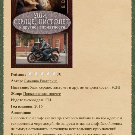
Рейтинг:
(0)
Автор:
Смолина Екатерина
Название:
Уши, сердце, пистолет и другие неприятности... (СИ)
Жанр:
Приключения: прочее
Издательский дом:
СИ
Год издания:
2016
Аннотация:
Любопытной эльфочке всегда хотелось побывать во враждебном
техногенном мире людей. Ни запреты отца, ни эльфийский жених
не смогут остановить настоящую искательницу приключений
Кьяллэтиниэль. И, конечно же, боевой характер поможет ей