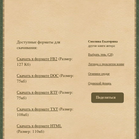
Доступные форматы для
Смолина Екатерина
другие книги автора:
скачивания:
Выбрать тень (СИ)
Скачать в формате FB2
(Размер:
127 Кб)
Легенда о проклятом воине
Огненное сердце
Скачать в формате DOC
(Размер:
75кб)
Одинокий фонарь
Скачать в формате RTF
(Размер:
Поделиться
75кб)
Скачать в формате TXT
(Размер:
108кб)
Скачать в формате HTML
(Размер: 110кб)