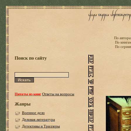
По автора
По книга
По серия
Поиск по сайту
Цитаты из книг
Ответы на вопросы
Жанры
Военное дело
Деловая литература
Детективы и Триллеры