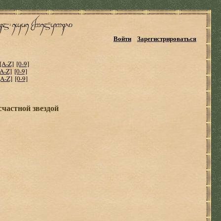
Войти
Зарегистрироваться
[A-Z]
[0-9]
[A-Z]
[0-9]
[A-Z]
[0-9]
счастной звездой