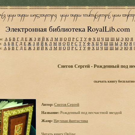
Электронная библиотека RoyalLib.com
м:
А
Б
В
Г
Д
Е
Ж
З
И
Й
К
Л
М
Н
О
П
Р
С
Т
У
Ф
Х
Ц
Ч
Ш
Щ
Ы
Э
Ю
Я
м:
А
Б
В
Г
Д
Е
Ж
З
И
Й
К
Л
М
Н
О
П
Р
С
Т
У
Ф
Х
Ц
Ч
Ш
Щ
Ы
Э
Ю
Я
м:
А
Б
В
Г
Д
Е
Ж
З
И
Й
К
Л
М
Н
О
П
Р
С
Т
У
Ф
Х
Ц
Ч
Ш
Щ
Ы
Э
Ю
Я
Снегов Сергей - Рожденный под не
скачать книгу бесплатно
Автор:
Снегов Сергей
Название:
Рожденный под несчастной звездой
Жанр:
Научная фантастика
Читать книгу Online