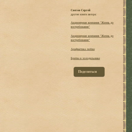
Снегов Сергей
другие книги автора:
Акционерная компания "Жизнь до
востребования"
Акционерная компания "Жизнь до
востребования"
Арифметика любви
Бритва в холодильнике
Поделиться