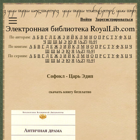
Войти
Зарегистрироваться
Электронная библиотека RoyalLib.com
По авторам:
А
Б
В
Г
Д
Е
Ж
З
И
Й
К
Л
М
Н
О
П
Р
С
Т
У
Ф
Х
Ц
Ч
Ш
Щ
Ы
Э
Ю
Я
[A-Z]
[0-9]
По книгам:
А
Б
В
Г
Д
Е
Ж
З
И
Й
К
Л
М
Н
О
П
Р
С
Т
У
Ф
Х
Ц
Ч
Ш
Щ
Ы
Э
Ю
Я
[A-Z]
[0-9]
По сериям:
А
Б
В
Г
Д
Е
Ж
З
И
Й
К
Л
М
Н
О
П
Р
С
Т
У
Ф
Х
Ц
Ч
Ш
Щ
Ы
Э
Ю
Я
[A-Z]
[0-9]
Софокл - Царь Эдип
скачать книгу бесплатно