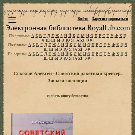
Войти
Зарегистрироваться
Электронная библиотека RoyalLib.com
По авторам:
А
Б
В
Г
Д
Е
Ж
З
И
Й
К
Л
М
Н
О
П
Р
С
Т
У
Ф
Х
Ц
Ч
Ш
Щ
Ы
Э
Ю
Я
[A-Z]
[0-9]
По книгам:
А
Б
В
Г
Д
Е
Ж
З
И
Й
К
Л
М
Н
О
П
Р
С
Т
У
Ф
Х
Ц
Ч
Ш
Щ
Ы
Э
Ю
Я
[A-Z]
[0-9]
По сериям:
А
Б
В
Г
Д
Е
Ж
З
И
Й
К
Л
М
Н
О
П
Р
С
Т
У
Ф
Х
Ц
Ч
Ш
Щ
Ы
Э
Ю
Я
[A-Z]
[0-9]
Соколов Алексей - Советский ракетный крейсер.
Зигзаги эволюции
скачать книгу бесплатно