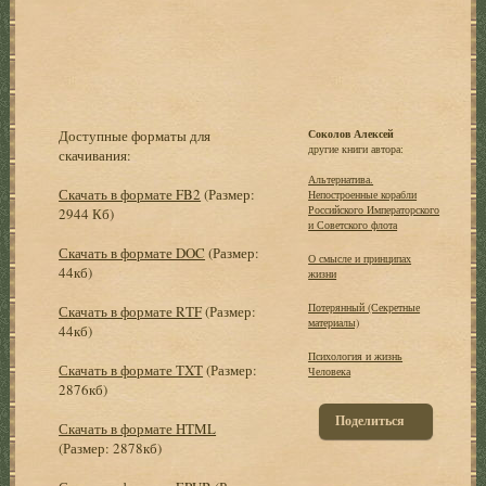
Доступные форматы для
Соколов Алексей
другие книги автора:
скачивания:
Альтернатива.
Скачать в формате FB2
(Размер:
Непостроенные корабли
Российского Императорского
2944 Кб)
и Советского флота
Скачать в формате DOC
(Размер:
О смысле и принципах
44кб)
жизни
Потерянный (Секретные
Скачать в формате RTF
(Размер:
материалы)
44кб)
Психология и жизнь
Скачать в формате TXT
(Размер:
Человека
2876кб)
Поделиться
Скачать в формате HTML
(Размер: 2878кб)