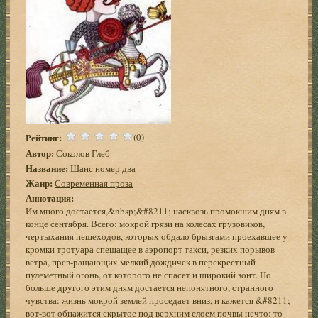
Рейтинг:
(0)
Автор:
Соколов Глеб
Название:
Шанс номер два
Жанр:
Современная проза
Аннотация:
Им много достается,&nbsp;&#8211; насквозь промокшим дням в
конце сентября. Всего: мокрой грязи на колесах грузовиков,
чертыхания пешеходов, которых обдало брызгами проехавшее у
кромки тротуара спешащее в аэропорт такси, резких порывов
ветра, прев-ращающих мелкий дождичек в перекрестный
пулеметный огонь, от которого не спасет и широкий зонт. Но
больше другого этим дням достается непонятного, странного
чувства: жизнь мокрой землей проседает вниз, и кажется &#8211;
вот-вот обнажится скрытое под верхним слоем почвы нечто: то