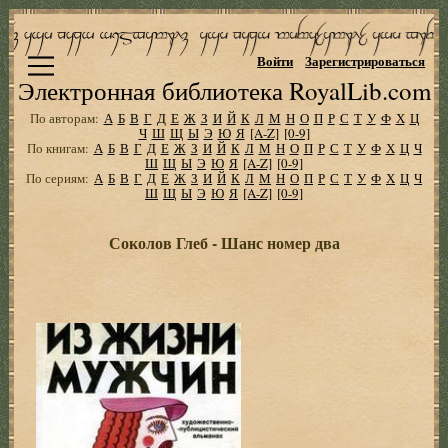
Войти
Зарегистрироваться
Электронная библиотека RoyalLib.com
По авторам:
А
Б
В
Г
Д
Е
Ж
З
И
Й
К
Л
М
Н
О
П
Р
С
Т
У
Ф
Х
Ц
Ч
Ш
Щ
Ы
Э
Ю
Я
[A-Z]
[0-9]
По книгам:
А
Б
В
Г
Д
Е
Ж
З
И
Й
К
Л
М
Н
О
П
Р
С
Т
У
Ф
Х
Ц
Ч
Ш
Щ
Ы
Э
Ю
Я
[A-Z]
[0-9]
По сериям:
А
Б
В
Г
Д
Е
Ж
З
И
Й
К
Л
М
Н
О
П
Р
С
Т
У
Ф
Х
Ц
Ч
Ш
Щ
Ы
Э
Ю
Я
[A-Z]
[0-9]
Соколов Глеб - Шанс номер два