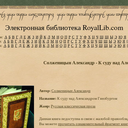
Электронная библиотека RoyalLib.com
м:
А
Б
В
Г
Д
Е
Ж
З
И
Й
К
Л
М
Н
О
П
Р
С
Т
У
Ф
Х
Ц
Ч
Ш
Щ
Ы
Э
Ю
Я
м:
А
Б
В
Г
Д
Е
Ж
З
И
Й
К
Л
М
Н
О
П
Р
С
Т
У
Ф
Х
Ц
Ч
Ш
Щ
Ы
Э
Ю
Я
м:
А
Б
В
Г
Д
Е
Ж
З
И
Й
К
Л
М
Н
О
П
Р
С
Т
У
Ф
Х
Ц
Ч
Ш
Щ
Ы
Э
Ю
Я
Солженицын Александр - К суду над Ал
Автор:
Солженицын Александр
Название:
К суду над Александром Гинзбургом
Жанр:
Русская классическая проза
Данная книга недоступна в связи с жалобой правообла
Вы можете
прочитать ознакомительный фрагмент кни