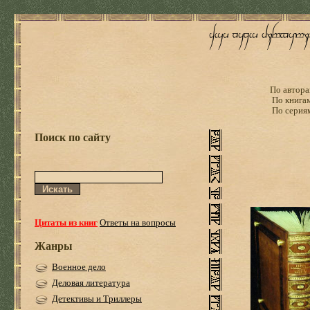
По автора
По книга
По серия
Поиск по сайту
Цитаты из книг
Ответы на вопросы
Жанры
Военное дело
Деловая литература
Детективы и Триллеры