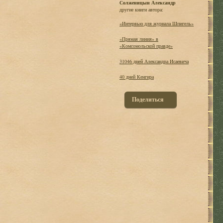
Солженицын Александр
другие книги автора:
«Интервью для журнала Шпигель»
«Прямая линия» в
«Комсомольской правде»
31046 дней Александра Исаевича
40 дней Кенгира
Поделиться