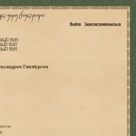
Войти
Зарегистрироваться
[A-Z]
[0-9]
[A-Z]
[0-9]
[A-Z]
[0-9]
ександром Гинзбургом
дателя.
ги
.