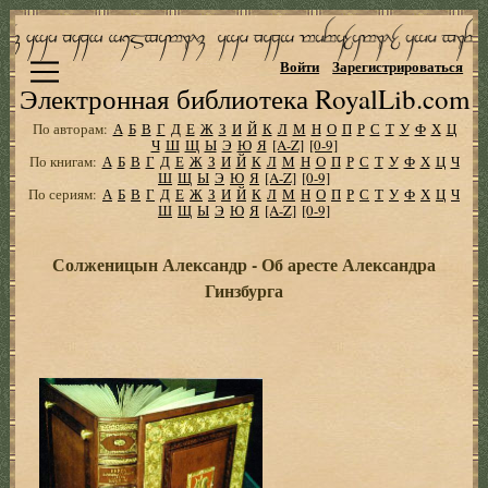
Войти
Зарегистрироваться
Электронная библиотека RoyalLib.com
По авторам:
А
Б
В
Г
Д
Е
Ж
З
И
Й
К
Л
М
Н
О
П
Р
С
Т
У
Ф
Х
Ц
Ч
Ш
Щ
Ы
Э
Ю
Я
[A-Z]
[0-9]
По книгам:
А
Б
В
Г
Д
Е
Ж
З
И
Й
К
Л
М
Н
О
П
Р
С
Т
У
Ф
Х
Ц
Ч
Ш
Щ
Ы
Э
Ю
Я
[A-Z]
[0-9]
По сериям:
А
Б
В
Г
Д
Е
Ж
З
И
Й
К
Л
М
Н
О
П
Р
С
Т
У
Ф
Х
Ц
Ч
Ш
Щ
Ы
Э
Ю
Я
[A-Z]
[0-9]
Солженицын Александр - Об аресте Александра
Гинзбурга