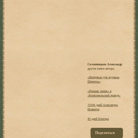
Солженицын Александр
другие книги автора:
«Интервью для журнала
Шпигель»
«Прямая линия» в
«Комсомольской правде»
31046 дней Александра
Исаевича
40 дней Кенгира
Поделиться