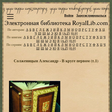
Войти
Зарегистрироваться
Электронная библиотека RoyalLib.com
По авторам:
А
Б
В
Г
Д
Е
Ж
З
И
Й
К
Л
М
Н
О
П
Р
С
Т
У
Ф
Х
Ц
Ч
Ш
Щ
Ы
Э
Ю
Я
[A-Z]
[0-9]
По книгам:
А
Б
В
Г
Д
Е
Ж
З
И
Й
К
Л
М
Н
О
П
Р
С
Т
У
Ф
Х
Ц
Ч
Ш
Щ
Ы
Э
Ю
Я
[A-Z]
[0-9]
По сериям:
А
Б
В
Г
Д
Е
Ж
З
И
Й
К
Л
М
Н
О
П
Р
С
Т
У
Ф
Х
Ц
Ч
Ш
Щ
Ы
Э
Ю
Я
[A-Z]
[0-9]
Солженицын Александр - В круге первом (т.1)