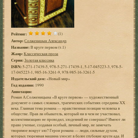
Рейтинг:
(1)
Автор:
Солженицын Александр
Название:
В круге первом (т.1)
Жанр:
Классическая проза
Серия:
Золотая классика
ISBN:
5-271-17439-5, 978-5-271-17439-1, 5-17-045223-3, 978-5-
17-045223-1, 985-16-3261-9, 978-985-16-3261-5
Издательский дом:
«Новый мир»
Год издания:
1990
Аннотация:
Роман А.Солженицына «В круге первом» — художественный
документ о самых сложных, трагических событиях середины XX
века. Главная тема романа — нравственная позиция человека в
обществе. Прав ли обыватель, который ни в чем не участвовал,
коллективизацию не проводил, злодеяний не совершал? Имеют ли
право ученые, создавая особый, личный мир, не замечать
творимое вокруг зло? Герои романа — люди, сильные духом,
которых тюремная машина уносит в более глубокие круги ада. И