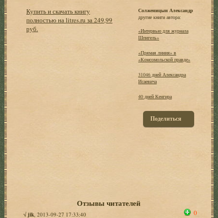
Купить и скачать книгу
Солженицын Александр
другие книги автора:
полностью на litres.ru за 249,99
руб.
«Интервью для журнала
Шпигель»
«Прямая линия» в
«Комсомольской правде»
31046 дней Александра
Исаевича
40 дней Кенгира
Поделиться
Отзывы читателей
0
√
jik
, 2013-09-27 17:33:40