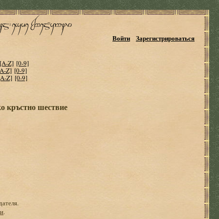
Войти
Зарегистрироваться
[A-Z]
[0-9]
[A-Z]
[0-9]
[A-Z]
[0-9]
о кръстно шествие
дателя.
ги
.