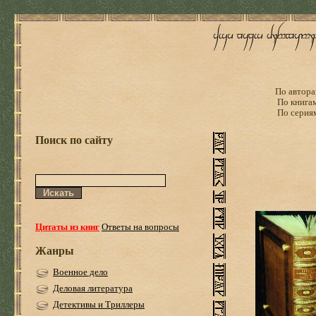
По автора
По книга
По серия
Поиск по сайту
Цитаты из книг
Ответы на вопросы
Жанры
Военное дело
Деловая литература
Детективы и Триллеры