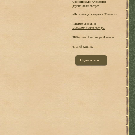
Солженицын Александр
другие книги автора:
«Интервью для журнала Шпигель»
«Прямая линия» в
«Комсомольской правде»
31046 дней Александра Исаевича
40 дней Кенгира
Поделиться