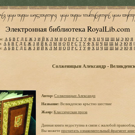
Электронная библиотека RoyalLib.com
м:
А
Б
В
Г
Д
Е
Ж
З
И
Й
К
Л
М
Н
О
П
Р
С
Т
У
Ф
Х
Ц
Ч
Ш
Щ
Ы
Э
Ю
Я
м:
А
Б
В
Г
Д
Е
Ж
З
И
Й
К
Л
М
Н
О
П
Р
С
Т
У
Ф
Х
Ц
Ч
Ш
Щ
Ы
Э
Ю
Я
м:
А
Б
В
Г
Д
Е
Ж
З
И
Й
К
Л
М
Н
О
П
Р
С
Т
У
Ф
Х
Ц
Ч
Ш
Щ
Ы
Э
Ю
Я
Солженицын Александр - Великденск
Автор:
Солженицын Александр
Название:
Великденско кръстно шествие
Жанр:
Классическая проза
Данная книга недоступна в связи с жалобой правообла
Вы можете
прочитать ознакомительный фрагмент кни