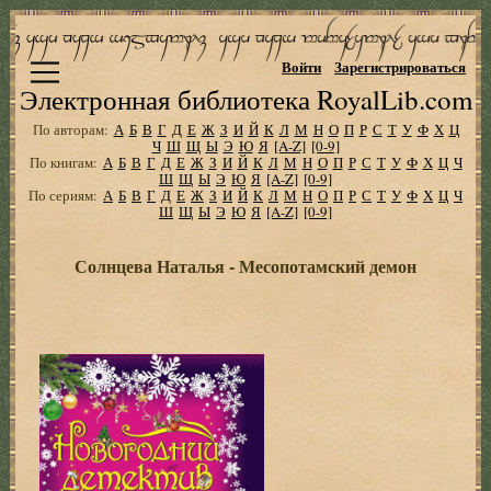
Войти
Зарегистрироваться
Электронная библиотека RoyalLib.com
По авторам:
А
Б
В
Г
Д
Е
Ж
З
И
Й
К
Л
М
Н
О
П
Р
С
Т
У
Ф
Х
Ц
Ч
Ш
Щ
Ы
Э
Ю
Я
[A-Z]
[0-9]
По книгам:
А
Б
В
Г
Д
Е
Ж
З
И
Й
К
Л
М
Н
О
П
Р
С
Т
У
Ф
Х
Ц
Ч
Ш
Щ
Ы
Э
Ю
Я
[A-Z]
[0-9]
По сериям:
А
Б
В
Г
Д
Е
Ж
З
И
Й
К
Л
М
Н
О
П
Р
С
Т
У
Ф
Х
Ц
Ч
Ш
Щ
Ы
Э
Ю
Я
[A-Z]
[0-9]
Солнцева Наталья - Месопотамский демон