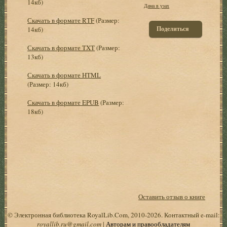
14кб)
Дама в узах
Скачать в формате RTF
(Размер:
Поделиться
14кб)
Скачать в формате TXT
(Размер:
13кб)
Скачать в формате HTML
(Размер: 14кб)
Скачать в формате EPUB
(Размер:
18кб)
Оставить отзыв о книге
© Электронная библиотека RoyalLib.Com, 2010-2026. Контактный e-mail:
royallib.ru@gmail.com
|
Авторам и правообладателям