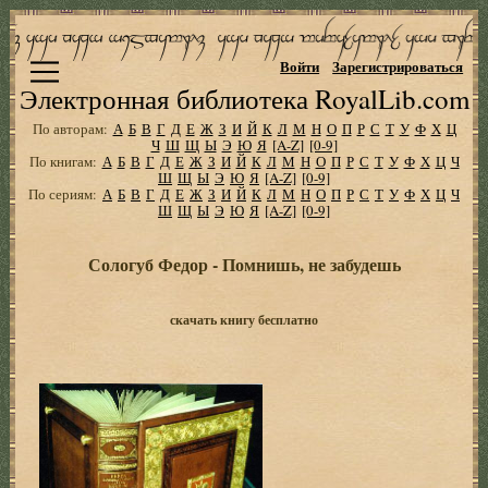
Войти
Зарегистрироваться
Электронная библиотека RoyalLib.com
По авторам:
А
Б
В
Г
Д
Е
Ж
З
И
Й
К
Л
М
Н
О
П
Р
С
Т
У
Ф
Х
Ц
Ч
Ш
Щ
Ы
Э
Ю
Я
[A-Z]
[0-9]
По книгам:
А
Б
В
Г
Д
Е
Ж
З
И
Й
К
Л
М
Н
О
П
Р
С
Т
У
Ф
Х
Ц
Ч
Ш
Щ
Ы
Э
Ю
Я
[A-Z]
[0-9]
По сериям:
А
Б
В
Г
Д
Е
Ж
З
И
Й
К
Л
М
Н
О
П
Р
С
Т
У
Ф
Х
Ц
Ч
Ш
Щ
Ы
Э
Ю
Я
[A-Z]
[0-9]
Сологуб Федор - Помнишь, не забудешь
скачать книгу бесплатно