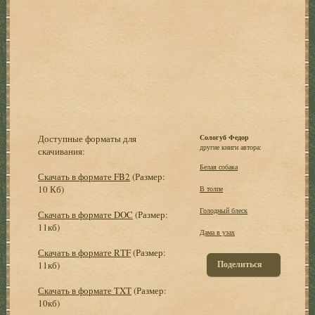
Доступные форматы для
Сологуб Федор
другие книги автора:
скачивания:
Белая собака
Скачать в формате FB2
(Размер:
10 Кб)
В толпе
Голодный блеск
Скачать в формате DOC
(Размер:
11кб)
Дама в узах
Скачать в формате RTF
(Размер:
Поделиться
11кб)
Скачать в формате TXT
(Размер:
10кб)