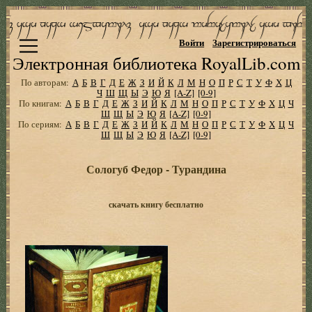
Войти
Зарегистрироваться
Электронная библиотека RoyalLib.com
По авторам:
А
Б
В
Г
Д
Е
Ж
З
И
Й
К
Л
М
Н
О
П
Р
С
Т
У
Ф
Х
Ц
Ч
Ш
Щ
Ы
Э
Ю
Я
[A-Z]
[0-9]
По книгам:
А
Б
В
Г
Д
Е
Ж
З
И
Й
К
Л
М
Н
О
П
Р
С
Т
У
Ф
Х
Ц
Ч
Ш
Щ
Ы
Э
Ю
Я
[A-Z]
[0-9]
По сериям:
А
Б
В
Г
Д
Е
Ж
З
И
Й
К
Л
М
Н
О
П
Р
С
Т
У
Ф
Х
Ц
Ч
Ш
Щ
Ы
Э
Ю
Я
[A-Z]
[0-9]
Сологуб Федор - Турандина
скачать книгу бесплатно