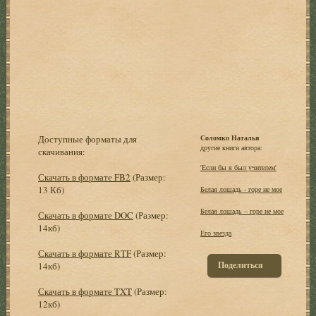
Доступные форматы для
Соломко Наталья
другие книги автора:
скачивания:
'Если бы я был учителем'
Скачать в формате FB2
(Размер:
13 Кб)
Белая лошадь - горе не мое
Белая лошадь – горе не мое
Скачать в формате DOC
(Размер:
14кб)
Его звезда
Скачать в формате RTF
(Размер:
Поделиться
14кб)
Скачать в формате TXT
(Размер:
12кб)