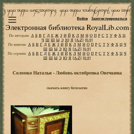
Войти
Зарегистрироваться
Электронная библиотека RoyalLib.com
По авторам:
А
Б
В
Г
Д
Е
Ж
З
И
Й
К
Л
М
Н
О
П
Р
С
Т
У
Ф
Х
Ц
Ч
Ш
Щ
Ы
Э
Ю
Я
[A-Z]
[0-9]
По книгам:
А
Б
В
Г
Д
Е
Ж
З
И
Й
К
Л
М
Н
О
П
Р
С
Т
У
Ф
Х
Ц
Ч
Ш
Щ
Ы
Э
Ю
Я
[A-Z]
[0-9]
По сериям:
А
Б
В
Г
Д
Е
Ж
З
И
Й
К
Л
М
Н
О
П
Р
С
Т
У
Ф
Х
Ц
Ч
Ш
Щ
Ы
Э
Ю
Я
[A-Z]
[0-9]
Соломко Наталья - Любовь октябренка Овечкина
скачать книгу бесплатно