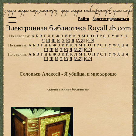
Войти
Зарегистрироваться
Электронная библиотека RoyalLib.com
По авторам:
А
Б
В
Г
Д
Е
Ж
З
И
Й
К
Л
М
Н
О
П
Р
С
Т
У
Ф
Х
Ц
Ч
Ш
Щ
Ы
Э
Ю
Я
[A-Z]
[0-9]
По книгам:
А
Б
В
Г
Д
Е
Ж
З
И
Й
К
Л
М
Н
О
П
Р
С
Т
У
Ф
Х
Ц
Ч
Ш
Щ
Ы
Э
Ю
Я
[A-Z]
[0-9]
По сериям:
А
Б
В
Г
Д
Е
Ж
З
И
Й
К
Л
М
Н
О
П
Р
С
Т
У
Ф
Х
Ц
Ч
Ш
Щ
Ы
Э
Ю
Я
[A-Z]
[0-9]
Соловьев Алексей - Я убийца, и мне хоpошо
скачать книгу бесплатно