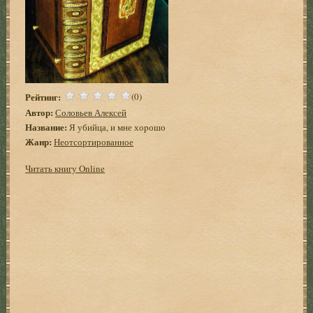
Рейтинг:
(0)
Автор:
Соловьев Алексей
Название:
Я убийца, и мне хоpошо
Жанр:
Неотсортированное
Читать книгу Online