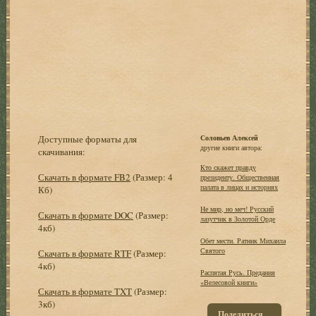
Доступные форматы для
Соловьев Алексей
другие книги автора:
скачивания:
Кто скажет правду
Скачать в формате FB2
(Размер: 4
президенту. Общественная
палата в лицах и историях
Кб)
Не мир, но меч! Русский
Скачать в формате DOC
(Размер:
лазутчик в Золотой Орде
4кб)
Обет мести. Ратник Михаила
Святого
Скачать в формате RTF
(Размер:
4кб)
Распятая Русь. Предания
«Велесовой книги»
Скачать в формате TXT
(Размер:
3кб)
Поделиться