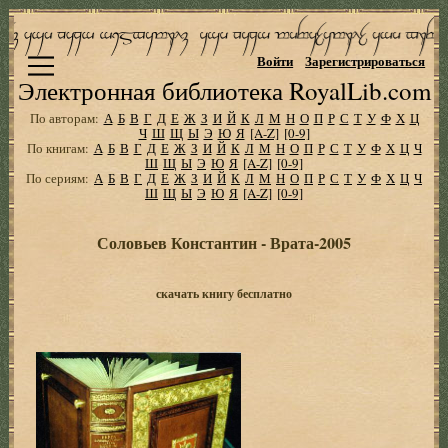
Войти
Зарегистрироваться
Электронная библиотека RoyalLib.com
По авторам:
А
Б
В
Г
Д
Е
Ж
З
И
Й
К
Л
М
Н
О
П
Р
С
Т
У
Ф
Х
Ц
Ч
Ш
Щ
Ы
Э
Ю
Я
[A-Z]
[0-9]
По книгам:
А
Б
В
Г
Д
Е
Ж
З
И
Й
К
Л
М
Н
О
П
Р
С
Т
У
Ф
Х
Ц
Ч
Ш
Щ
Ы
Э
Ю
Я
[A-Z]
[0-9]
По сериям:
А
Б
В
Г
Д
Е
Ж
З
И
Й
К
Л
М
Н
О
П
Р
С
Т
У
Ф
Х
Ц
Ч
Ш
Щ
Ы
Э
Ю
Я
[A-Z]
[0-9]
Соловьев Константин - Врата-2005
скачать книгу бесплатно