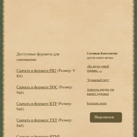
Доступные форматы для
Соловьев Константин
другие книги автора:
скачивания:
«Во вкусе умной
Скачать в формате FB2
(Размер: 9
старины…»
Кб)
"Бумажный тигр"
Скачать в формате DOC
(Размер:
Алкоголь вреден для
9кб)
вашего здоровья
Скачать в формате RTF
(Размер:
Большая охота
9кб)
Поделиться
Скачать в формате TXT
(Размер:
8кб)
Скачать в формате HTML