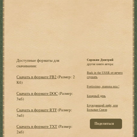
Доступные форматы для
Сорокин Дмитрий
другие книги автора:
скачивания:
Back in the USSR от нечего
Скачать в формате FB2
(Размер: 2
слушать
Кб)
Fortissimo, mamma mia !
Скачать в формате DOC
(Размер:
Базарный день
3кб)
Блуждающий лифт, или
Скачать в формате RTF
(Размер:
Больные Связи
3кб)
Поделиться
Скачать в формате TXT
(Размер:
2кб)