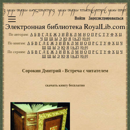
Войти
Зарегистрироваться
Электронная библиотека RoyalLib.com
По авторам:
А
Б
В
Г
Д
Е
Ж
З
И
Й
К
Л
М
Н
О
П
Р
С
Т
У
Ф
Х
Ц
Ч
Ш
Щ
Ы
Э
Ю
Я
[A-Z]
[0-9]
По книгам:
А
Б
В
Г
Д
Е
Ж
З
И
Й
К
Л
М
Н
О
П
Р
С
Т
У
Ф
Х
Ц
Ч
Ш
Щ
Ы
Э
Ю
Я
[A-Z]
[0-9]
По сериям:
А
Б
В
Г
Д
Е
Ж
З
И
Й
К
Л
М
Н
О
П
Р
С
Т
У
Ф
Х
Ц
Ч
Ш
Щ
Ы
Э
Ю
Я
[A-Z]
[0-9]
Сорокин Дмитрий - Встреча с читателем
скачать книгу бесплатно