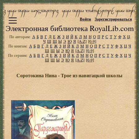
Войти
Зарегистрироваться
Электронная библиотека RoyalLib.com
По авторам:
А
Б
В
Г
Д
Е
Ж
З
И
Й
К
Л
М
Н
О
П
Р
С
Т
У
Ф
Х
Ц
Ч
Ш
Щ
Ы
Э
Ю
Я
[A-Z]
[0-9]
По книгам:
А
Б
В
Г
Д
Е
Ж
З
И
Й
К
Л
М
Н
О
П
Р
С
Т
У
Ф
Х
Ц
Ч
Ш
Щ
Ы
Э
Ю
Я
[A-Z]
[0-9]
По сериям:
А
Б
В
Г
Д
Е
Ж
З
И
Й
К
Л
М
Н
О
П
Р
С
Т
У
Ф
Х
Ц
Ч
Ш
Щ
Ы
Э
Ю
Я
[A-Z]
[0-9]
Соротокина Нина - Трое из навигацкой школы