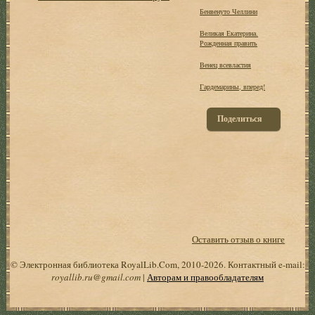
Бенвенуто Челлини
Великая Екатерина.
Рожденная править
Венец всевластия
Гардемарины, вперед!
Поделиться
Оставить отзыв о книге
© Электронная библиотека RoyalLib.Com, 2010-2026. Контактный e-mail:
royallib.ru@gmail.com
|
Авторам и правообладателям