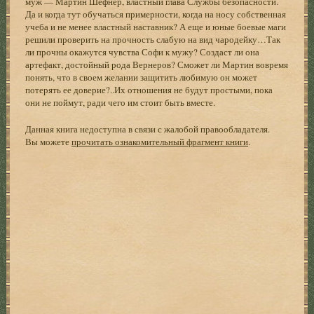
муж — Мартин Шефнер, властный глава Службы безопасности.
Да и когда тут обучаться примерности, когда на носу собственная
учеба и не менее властный наставник? А еще и юные боевые маги
решили проверить на прочность слабую на вид чародейку…Так
ли прочны окажутся чувства Софи к мужу? Создаст ли она
артефакт, достойный рода Вернеров? Сможет ли Мартин вовремя
понять, что в своем желании защитить любимую он может
потерять ее доверие?..Их отношения не будут простыми, пока
они не поймут, ради чего им стоит быть вместе.
Данная книга недоступна в связи с жалобой правообладателя.
Вы можете
прочитать ознакомительный фрагмент книги
.