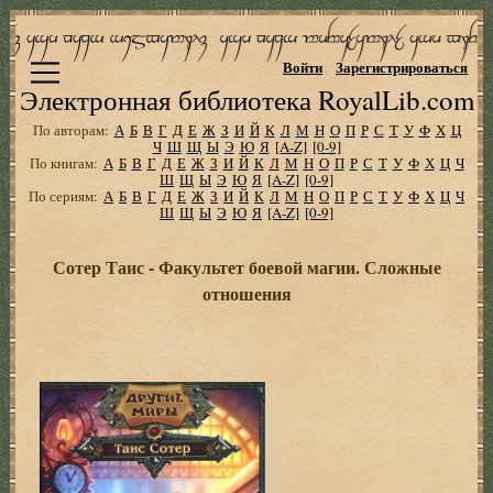
Войти
Зарегистрироваться
Электронная библиотека RoyalLib.com
По авторам:
А
Б
В
Г
Д
Е
Ж
З
И
Й
К
Л
М
Н
О
П
Р
С
Т
У
Ф
Х
Ц
Ч
Ш
Щ
Ы
Э
Ю
Я
[A-Z]
[0-9]
По книгам:
А
Б
В
Г
Д
Е
Ж
З
И
Й
К
Л
М
Н
О
П
Р
С
Т
У
Ф
Х
Ц
Ч
Ш
Щ
Ы
Э
Ю
Я
[A-Z]
[0-9]
По сериям:
А
Б
В
Г
Д
Е
Ж
З
И
Й
К
Л
М
Н
О
П
Р
С
Т
У
Ф
Х
Ц
Ч
Ш
Щ
Ы
Э
Ю
Я
[A-Z]
[0-9]
Сотер Таис - Факультет боевой магии. Сложные
отношения