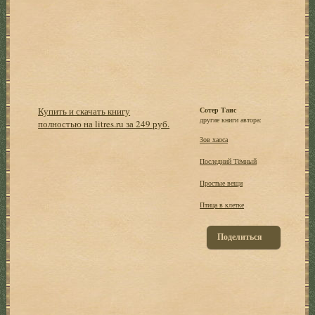
Купить и скачать книгу
Сотер Таис
другие книги автора:
полностью на litres.ru за 249 руб.
Зов хаоса
Последний Тёмный
Простые вещи
Птица в клетке
Поделиться