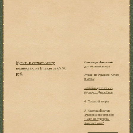
Купить и скачать книгу
Спесивцев Анатолий
другие книги автора:
полностью на litres.ru за 69,90
руб.
Атаман из будущего. Огнем
и мечом
«Черный археолог» из
будущего. Дикое Поле
4. Польский вопрос
5. Настоящий потоп
.Редакционное название
"Есаул из будущего.
Казачий Потоп"