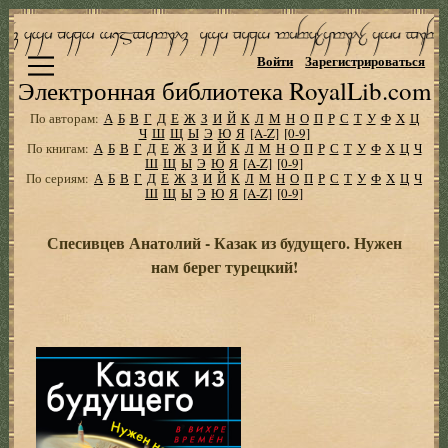
Войти
Зарегистрироваться
Электронная библиотека RoyalLib.com
По авторам:
А
Б
В
Г
Д
Е
Ж
З
И
Й
К
Л
М
Н
О
П
Р
С
Т
У
Ф
Х
Ц
Ч
Ш
Щ
Ы
Э
Ю
Я
[A-Z]
[0-9]
По книгам:
А
Б
В
Г
Д
Е
Ж
З
И
Й
К
Л
М
Н
О
П
Р
С
Т
У
Ф
Х
Ц
Ч
Ш
Щ
Ы
Э
Ю
Я
[A-Z]
[0-9]
По сериям:
А
Б
В
Г
Д
Е
Ж
З
И
Й
К
Л
М
Н
О
П
Р
С
Т
У
Ф
Х
Ц
Ч
Ш
Щ
Ы
Э
Ю
Я
[A-Z]
[0-9]
Спесивцев Анатолий - Казак из будущего. Нужен
нам берег турецкий!