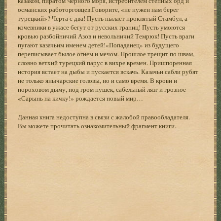
казаком, пиратом Черного моря, истребителем степных орд и
османских работорговцев.Говорите, «не нужен нам берег
турецкий»? Черта с два! Пусть пылает проклятый Стамбул, а
кочевники в ужасе бегут от русских границ! Пусть умоются
кровью разбойничий Азов и невольничий Темрюк! Пусть враги
пугают казачьим именем детей!«Попаданец» из будущего
переписывает былое огнем и мечом. Прошлое трещит по швам,
словно ветхий турецкий парус в вихре времен. Пришпоренная
история встает на дыбы и пускается вскачь. Казачьи сабли рубят
не только янычарские головы, но и само время. В крови и
пороховом дыму, под гром пушек, сабельный лязг и грозное
«Сарынь на кичку!» рождается новый мир…
Данная книга недоступна в связи с жалобой правообладателя.
Вы можете
прочитать ознакомительный фрагмент книги
.