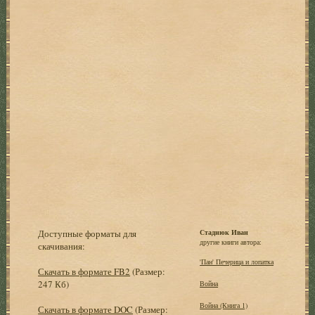
Доступные форматы для
Стаднюк Иван
другие книги автора:
скачивания:
'Пан' Печерица и лопатка
Скачать в формате FB2
(Размер:
247 Кб)
Война
Война (Книга 1)
Скачать в формате DOC
(Размер: