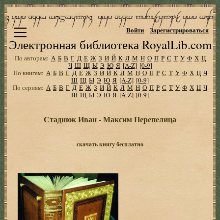
Войти
Зарегистрироваться
Электронная библиотека RoyalLib.com
По авторам:
А
Б
В
Г
Д
Е
Ж
З
И
Й
К
Л
М
Н
О
П
Р
С
Т
У
Ф
Х
Ц
Ч
Ш
Щ
Ы
Э
Ю
Я
[A-Z]
[0-9]
По книгам:
А
Б
В
Г
Д
Е
Ж
З
И
Й
К
Л
М
Н
О
П
Р
С
Т
У
Ф
Х
Ц
Ч
Ш
Щ
Ы
Э
Ю
Я
[A-Z]
[0-9]
По сериям:
А
Б
В
Г
Д
Е
Ж
З
И
Й
К
Л
М
Н
О
П
Р
С
Т
У
Ф
Х
Ц
Ч
Ш
Щ
Ы
Э
Ю
Я
[A-Z]
[0-9]
Стаднюк Иван - Максим Перепелица
скачать книгу бесплатно