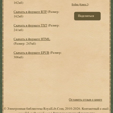
162кб)
Война (Книга 2)
Скачать в формате RTF
(Размер:
Поделиться
162кб)
Скачать в формате TXT
(Размер:
241кб)
Скачать в формате HTML
(Размер: 245кб)
Скачать в формате EPUB
(Размер:
306кб)
Оставить отзыв о книге
© Электронная библиотека RoyalLib.Com, 2010-2026. Контактный e-mail:
royallib.ru@gmail.com
|
Авторам и правообладателям