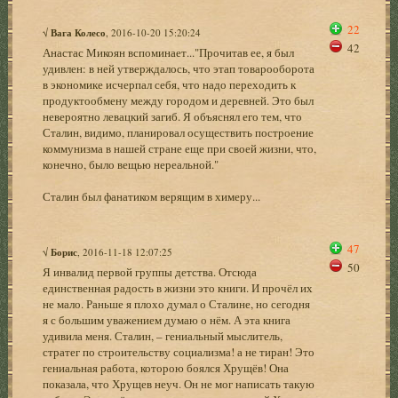
22
√
Вага Колесо
, 2016-10-20 15:20:24
42
Анастас Микоян вспоминает..."Прочитав ее, я был
удивлен: в ней утверждалось, что этап товарооборота
в экономике исчерпал себя, что надо переходить к
продуктообмену между городом и деревней. Это был
невероятно левацкий загиб. Я объяснял его тем, что
Сталин, видимо, планировал осуществить построение
коммунизма в нашей стране еще при своей жизни, что,
конечно, было вещью нереальной."
Сталин был фанатиком верящим в химеру...
47
√
Борис
, 2016-11-18 12:07:25
50
Я инвалид первой группы детства. Отсюда
единственная радость в жизни это книги. И прочёл их
не мало. Раньше я плохо думал о Сталине, но сегодня
я с большим уважением думаю о нём. А эта книга
удивила меня. Сталин, – гениальный мыслитель,
стратег по строительству социализма! а не тиран! Это
гениальная работа, которою боялся Хрущёв! Она
показала, что Хрущев неуч. Он не мог написать такую