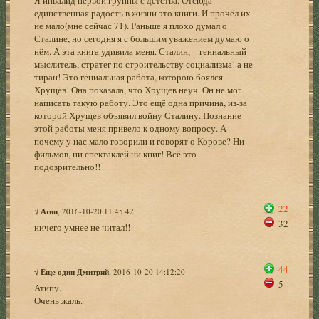
единственная радость в жизни это книги. И прочёл их
не мало(мне сейчас 71). Раньше я плохо думал о
Сталине, но сегодня я с большим уважением думаю о
нём. А эта книга удивила меня. Сталин, – гениальный
мыслитель, стратег по строительству социализма! а не
тиран! Это гениальная работа, которою боялся
Хрущёв! Она показала, что Хрущев неуч. Он не мог
написать такую работу. Это ещё одна причина, из-за
которой Хрущев объявил войну Сталину. Познание
этой работы меня привело к одному вопросу. А
почему у нас мало говорили и говорят о Корове? Ни
фильмов, ни спектаклей ни книг! Всё это
подозрительно!!
22
√
Атип
, 2016-10-20 11:45:42
32
ничего умнее не читал!!
44
√
Еще один Дмитрий
, 2016-10-20 14:12:20
5
Атипу.
Очень жаль.