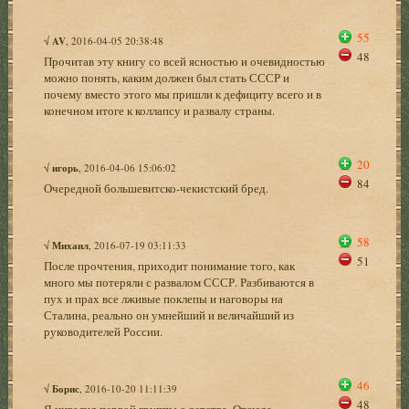
55
√
AV
, 2016-04-05 20:38:48
48
Прочитав эту книгу со всей ясностью и очевидностью
можно понять, каким должен был стать СССР и
почему вместо этого мы пришли к дефициту всего и в
конечном итоге к коллапсу и развалу страны.
20
√
игорь
, 2016-04-06 15:06:02
84
Очередной большевитско-чекистский бред.
58
√
Михаил
, 2016-07-19 03:11:33
51
После прочтения, приходит понимание того, как
много мы потеряли с развалом СССР. Разбиваются в
пух и прах все лживые поклепы и наговоры на
Сталина, реально он умнейший и величайший из
руководителей России.
46
√
Борис
, 2016-10-20 11:11:39
48
Я инвалид первой группы с детства. Отсюда