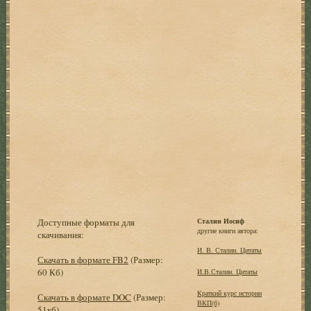
Доступные форматы для
Сталин Иосиф
другие книги автора:
скачивания:
И. В. Сталин. Цитаты
Скачать в формате FB2
(Размер:
60 Кб)
И.В.Сталин. Цитаты
Краткий курс истории
Скачать в формате DOC
(Размер:
ВКП(б)
51кб)