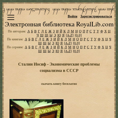
Войти
Зарегистрироваться
Электронная библиотека RoyalLib.com
По авторам:
А
Б
В
Г
Д
Е
Ж
З
И
Й
К
Л
М
Н
О
П
Р
С
Т
У
Ф
Х
Ц
Ч
Ш
Щ
Ы
Э
Ю
Я
[A-Z]
[0-9]
По книгам:
А
Б
В
Г
Д
Е
Ж
З
И
Й
К
Л
М
Н
О
П
Р
С
Т
У
Ф
Х
Ц
Ч
Ш
Щ
Ы
Э
Ю
Я
[A-Z]
[0-9]
По сериям:
А
Б
В
Г
Д
Е
Ж
З
И
Й
К
Л
М
Н
О
П
Р
С
Т
У
Ф
Х
Ц
Ч
Ш
Щ
Ы
Э
Ю
Я
[A-Z]
[0-9]
Сталин Иосиф - Экономические проблемы
социализма в СССР
скачать книгу бесплатно