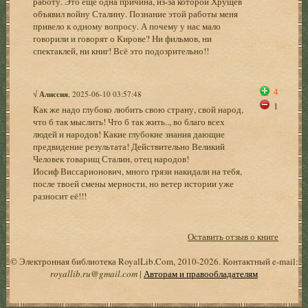
работу. Это ещё одна причина, из-за которой Хрущев
объявил войну Сталину. Познание этой работы меня
привело к одному вопросу. А почему у нас мало
говорили и говорят о Кирове? Ни фильмов, ни
спектаклей, ни книг! Всё это подозрительно!!
4
√
Алиссия
, 2025-06-10 03:57:48
1
Как же надо глубоко любить свою страну, свой народ,
что б так мыслить! Что б так жить.., во благо всех
людей и народов! Какие глубокие знания дающие
предвидение результата! Действительно Великий
Человек товарищ Сталин, отец народов!
Иосиф Виссарионович, много грязи накидали на тебя,
после твоей смены мерности, но ветер истории уже
разносит её!!!
Оставить отзыв о книге
© Электронная библиотека RoyalLib.Com, 2010-2026. Контактный e-mail:
royallib.ru@gmail.com
|
Авторам и правообладателям