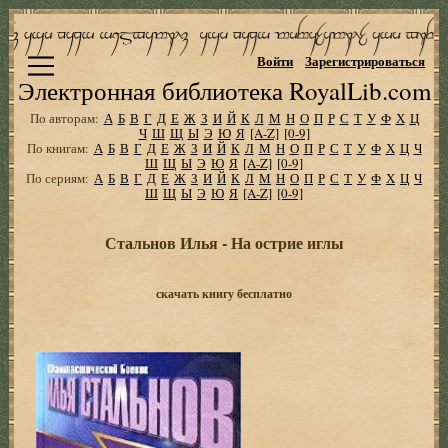
Войти
Зарегистрироваться
Электронная библиотека RoyalLib.com
По авторам:
А
Б
В
Г
Д
Е
Ж
З
И
Й
К
Л
М
Н
О
П
Р
С
Т
У
Ф
Х
Ц
Ч
Ш
Щ
Ы
Э
Ю
Я
[A-Z]
[0-9]
По книгам:
А
Б
В
Г
Д
Е
Ж
З
И
Й
К
Л
М
Н
О
П
Р
С
Т
У
Ф
Х
Ц
Ч
Ш
Щ
Ы
Э
Ю
Я
[A-Z]
[0-9]
По сериям:
А
Б
В
Г
Д
Е
Ж
З
И
Й
К
Л
М
Н
О
П
Р
С
Т
У
Ф
Х
Ц
Ч
Ш
Щ
Ы
Э
Ю
Я
[A-Z]
[0-9]
Стальнов Илья - На острие иглы
скачать книгу бесплатно