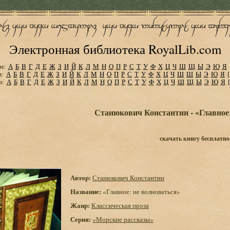
Электронная библиотека RoyalLib.com
м:
А
Б
В
Г
Д
Е
Ж
З
И
Й
К
Л
М
Н
О
П
Р
С
Т
У
Ф
Х
Ц
Ч
Ш
Щ
Ы
Э
Ю
Я
м:
А
Б
В
Г
Д
Е
Ж
З
И
Й
К
Л
М
Н
О
П
Р
С
Т
У
Ф
Х
Ц
Ч
Ш
Щ
Ы
Э
Ю
Я
м:
А
Б
В
Г
Д
Е
Ж
З
И
Й
К
Л
М
Н
О
П
Р
С
Т
У
Ф
Х
Ц
Ч
Ш
Щ
Ы
Э
Ю
Я
Станюкович Константин - «Главное:
скачать книгу бесплатно
Автор:
Станюкович Константин
Название:
«Главное: не волноваться»
Жанр:
Классическая проза
Серия:
«Морские рассказы»