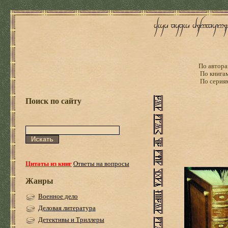
По автора
По книга
По серия
Поиск по сайту
Цитаты из книг
Ответы на вопросы
Жанры
Военное дело
Деловая литература
Детективы и Триллеры