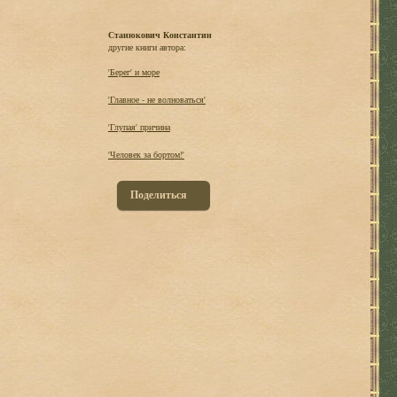
Станюкович Константин
другие книги автора:
'Берег' и море
'Главное - не волноваться'
'Глупая' причина
'Человек за бортом!'
Поделиться