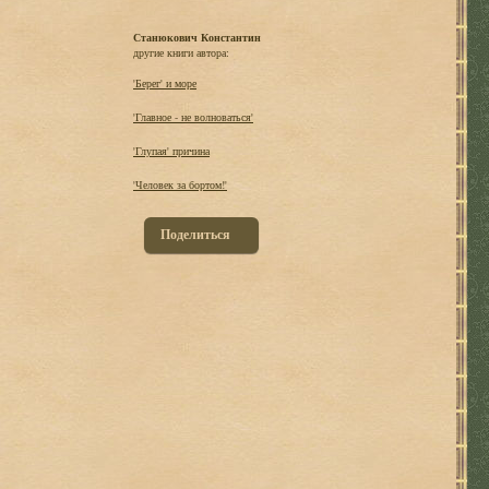
Станюкович Константин
другие книги автора:
'Берег' и море
'Главное - не волноваться'
'Глупая' причина
'Человек за бортом!'
Поделиться