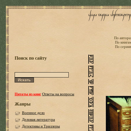
По автора
По книга
По серия
Поиск по сайту
Цитаты из книг
Ответы на вопросы
Жанры
Военное дело
Деловая литература
Детективы и Триллеры