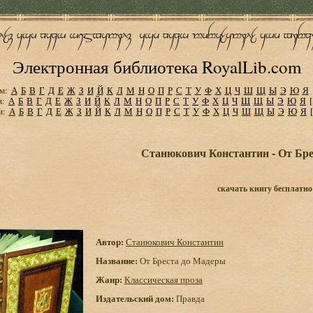
Электронная библиотека RoyalLib.com
м:
А
Б
В
Г
Д
Е
Ж
З
И
Й
К
Л
М
Н
О
П
Р
С
Т
У
Ф
Х
Ц
Ч
Ш
Щ
Ы
Э
Ю
Я
м:
А
Б
В
Г
Д
Е
Ж
З
И
Й
К
Л
М
Н
О
П
Р
С
Т
У
Ф
Х
Ц
Ч
Ш
Щ
Ы
Э
Ю
Я
м:
А
Б
В
Г
Д
Е
Ж
З
И
Й
К
Л
М
Н
О
П
Р
С
Т
У
Ф
Х
Ц
Ч
Ш
Щ
Ы
Э
Ю
Я
Станюкович Константин - От Бр
скачать книгу бесплатно
Автор:
Станюкович Константин
Название:
От Бреста до Мадеры
Жанр:
Классическая проза
Издательский дом:
Правда