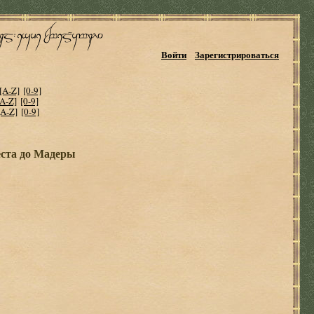
Войти
Зарегистрироваться
[A-Z]
[0-9]
[A-Z]
[0-9]
[A-Z]
[0-9]
еста до Мадеры