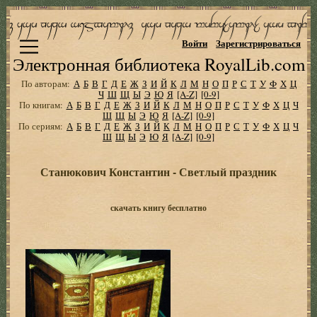
Войти
Зарегистрироваться
Электронная библиотека RoyalLib.com
По авторам:
А
Б
В
Г
Д
Е
Ж
З
И
Й
К
Л
М
Н
О
П
Р
С
Т
У
Ф
Х
Ц
Ч
Ш
Щ
Ы
Э
Ю
Я
[A-Z]
[0-9]
По книгам:
А
Б
В
Г
Д
Е
Ж
З
И
Й
К
Л
М
Н
О
П
Р
С
Т
У
Ф
Х
Ц
Ч
Ш
Щ
Ы
Э
Ю
Я
[A-Z]
[0-9]
По сериям:
А
Б
В
Г
Д
Е
Ж
З
И
Й
К
Л
М
Н
О
П
Р
С
Т
У
Ф
Х
Ц
Ч
Ш
Щ
Ы
Э
Ю
Я
[A-Z]
[0-9]
Станюкович Константин - Светлый праздник
скачать книгу бесплатно