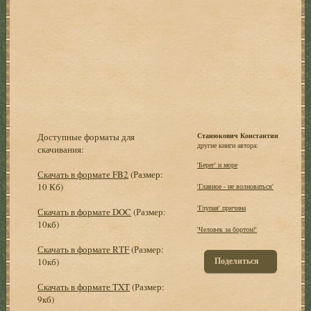
Доступные форматы для
Станюкович Константин
другие книги автора:
скачивания:
'Берег' и море
Скачать в формате FB2
(Размер:
10 Кб)
'Главное - не волноваться'
'Глупая' причина
Скачать в формате DOC
(Размер:
10кб)
'Человек за бортом!'
Скачать в формате RTF
(Размер:
Поделиться
10кб)
Скачать в формате TXT
(Размер:
9кб)