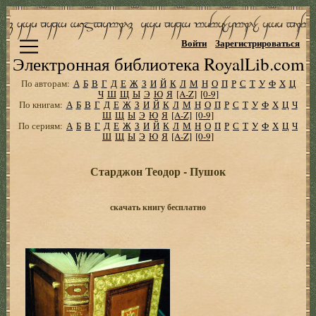
Войти
Зарегистрироваться
Электронная библиотека RoyalLib.com
По авторам:
А
Б
В
Г
Д
Е
Ж
З
И
Й
К
Л
М
Н
О
П
Р
С
Т
У
Ф
Х
Ц
Ч
Ш
Щ
Ы
Э
Ю
Я
[A-Z]
[0-9]
По книгам:
А
Б
В
Г
Д
Е
Ж
З
И
Й
К
Л
М
Н
О
П
Р
С
Т
У
Ф
Х
Ц
Ч
Ш
Щ
Ы
Э
Ю
Я
[A-Z]
[0-9]
По сериям:
А
Б
В
Г
Д
Е
Ж
З
И
Й
К
Л
М
Н
О
П
Р
С
Т
У
Ф
Х
Ц
Ч
Ш
Щ
Ы
Э
Ю
Я
[A-Z]
[0-9]
Старджон Теодор - Пушок
скачать книгу бесплатно