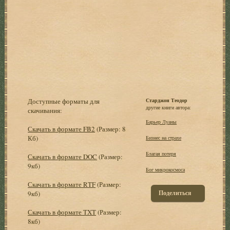
Доступные форматы для
Старджон Теодор
другие книги автора:
скачивания:
Барьер Луаны
Скачать в формате FB2
(Размер: 8
Кб)
Бизнес на страхе
Благая потеря
Скачать в формате DOC
(Размер:
9кб)
Бог микрокосмоса
Скачать в формате RTF
(Размер:
Поделиться
9кб)
Скачать в формате TXT
(Размер:
8кб)