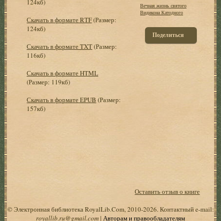
124кб)
Вечная жизнь святого
Видикона Катодного
Скачать в формате RTF
(Размер:
124кб)
Поделиться
Скачать в формате TXT
(Размер:
116кб)
Скачать в формате HTML
(Размер: 119кб)
Скачать в формате EPUB
(Размер:
157кб)
Оставить отзыв о книге
© Электронная библиотека RoyalLib.Com, 2010-2026. Контактный e-mail:
royallib.ru@gmail.com
|
Авторам и правообладателям