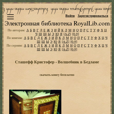
Войти
Зарегистрироваться
Электронная библиотека RoyalLib.com
По авторам:
А
Б
В
Г
Д
Е
Ж
З
И
Й
К
Л
М
Н
О
П
Р
С
Т
У
Ф
Х
Ц
Ч
Ш
Щ
Ы
Э
Ю
Я
[A-Z]
[0-9]
По книгам:
А
Б
В
Г
Д
Е
Ж
З
И
Й
К
Л
М
Н
О
П
Р
С
Т
У
Ф
Х
Ц
Ч
Ш
Щ
Ы
Э
Ю
Я
[A-Z]
[0-9]
По сериям:
А
Б
В
Г
Д
Е
Ж
З
И
Й
К
Л
М
Н
О
П
Р
С
Т
У
Ф
Х
Ц
Ч
Ш
Щ
Ы
Э
Ю
Я
[A-Z]
[0-9]
Сташефф Кристофер - Волшебник в Бедламе
скачать книгу бесплатно