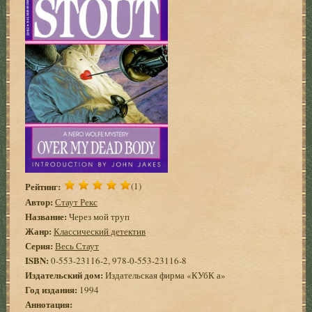
Рейтинг:
(1)
Автор:
Стаут Рекс
Название:
Через мой труп
Жанр:
Классический детектив
Серия:
Весь Стаут
ISBN:
0-553-23116-2, 978-0-553-23116-8
Издательский дом:
Издательская фирма «КУбК а»
Год издания:
1994
Аннотация: