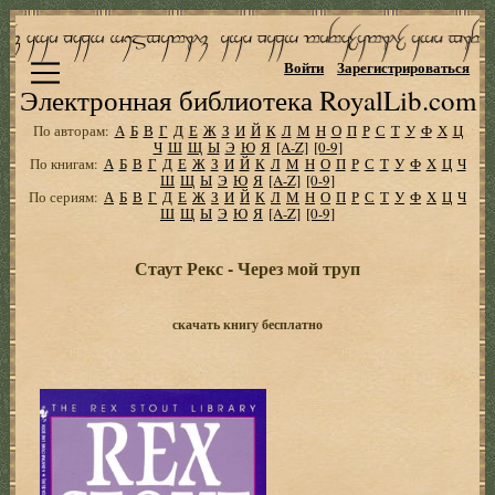
Войти
Зарегистрироваться
Электронная библиотека RoyalLib.com
По авторам:
А
Б
В
Г
Д
Е
Ж
З
И
Й
К
Л
М
Н
О
П
Р
С
Т
У
Ф
Х
Ц
Ч
Ш
Щ
Ы
Э
Ю
Я
[A-Z]
[0-9]
По книгам:
А
Б
В
Г
Д
Е
Ж
З
И
Й
К
Л
М
Н
О
П
Р
С
Т
У
Ф
Х
Ц
Ч
Ш
Щ
Ы
Э
Ю
Я
[A-Z]
[0-9]
По сериям:
А
Б
В
Г
Д
Е
Ж
З
И
Й
К
Л
М
Н
О
П
Р
С
Т
У
Ф
Х
Ц
Ч
Ш
Щ
Ы
Э
Ю
Я
[A-Z]
[0-9]
Стаут Рекс - Через мой труп
скачать книгу бесплатно