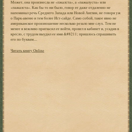
Может, она произнесла не «пжалста», а «пажалуста» или
«пажалста». Как бы то ни было, говор ее даже отдаленно не
напоминал речь Среднего Запада или Новой Англии, не говоря уж
о Парк-авеню и тем более Ист-сайде. Само собой, такое явно не
американское произношение несколько резало мне слух. Тем не
менее я вежливо пригласил ее войти, провел в кабинет и, усадив в
кресло, с трудом выудил ее имя &#8211; пришлось спрашивать
его по буквам....
Читать книгу Online