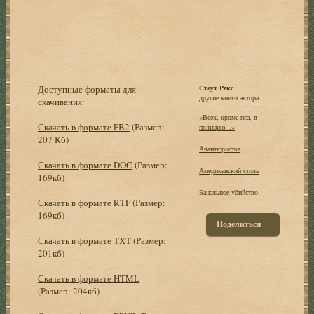
Доступные форматы для
Стаут Рекс
другие книги автора:
скачивания:
«Всех, кроме пса, в
Скачать в формате FB2
(Размер:
полицию...»
207 Кб)
Авантюристка
Скачать в формате DOC
(Размер:
Американский стиль
169кб)
Банальное убийство
Скачать в формате RTF
(Размер:
169кб)
Поделиться
Скачать в формате TXT
(Размер:
201кб)
Скачать в формате HTML
(Размер: 204кб)