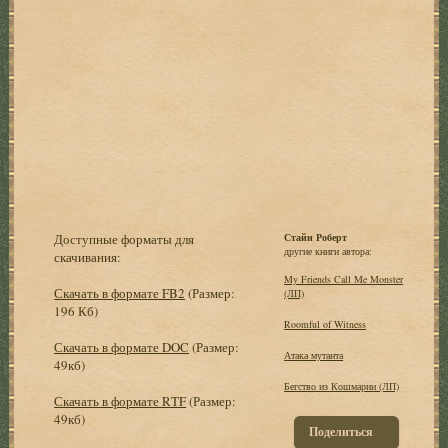
Доступные форматы для
Стайн Роберт
другие книги автора:
скачивания:
My Friends Call Me Monster
Скачать в формате FB2
(Размер:
(ЛП)
196 Кб)
Roomful of Witness
Скачать в формате DOC
(Размер:
Атака мутанта
49кб)
Бегство из Кошмарии (ЛП)
Скачать в формате RTF
(Размер:
49кб)
Поделиться