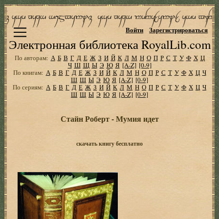
Войти
Зарегистрироваться
Электронная библиотека RoyalLib.com
По авторам:
А
Б
В
Г
Д
Е
Ж
З
И
Й
К
Л
М
Н
О
П
Р
С
Т
У
Ф
Х
Ц
Ч
Ш
Щ
Ы
Э
Ю
Я
[A-Z]
[0-9]
По книгам:
А
Б
В
Г
Д
Е
Ж
З
И
Й
К
Л
М
Н
О
П
Р
С
Т
У
Ф
Х
Ц
Ч
Ш
Щ
Ы
Э
Ю
Я
[A-Z]
[0-9]
По сериям:
А
Б
В
Г
Д
Е
Ж
З
И
Й
К
Л
М
Н
О
П
Р
С
Т
У
Ф
Х
Ц
Ч
Ш
Щ
Ы
Э
Ю
Я
[A-Z]
[0-9]
Стайн Роберт - Мумия идет
скачать книгу бесплатно