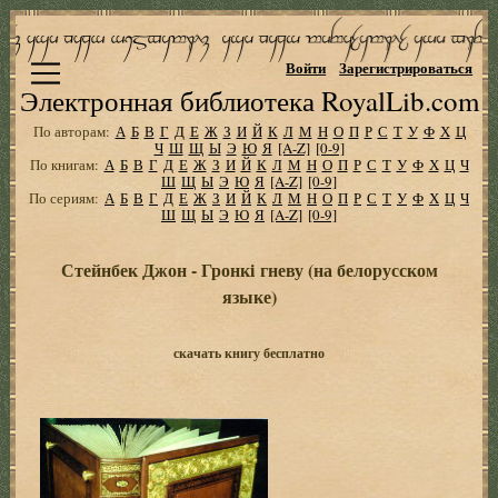
Войти
Зарегистрироваться
Электронная библиотека RoyalLib.com
По авторам:
А
Б
В
Г
Д
Е
Ж
З
И
Й
К
Л
М
Н
О
П
Р
С
Т
У
Ф
Х
Ц
Ч
Ш
Щ
Ы
Э
Ю
Я
[A-Z]
[0-9]
По книгам:
А
Б
В
Г
Д
Е
Ж
З
И
Й
К
Л
М
Н
О
П
Р
С
Т
У
Ф
Х
Ц
Ч
Ш
Щ
Ы
Э
Ю
Я
[A-Z]
[0-9]
По сериям:
А
Б
В
Г
Д
Е
Ж
З
И
Й
К
Л
М
Н
О
П
Р
С
Т
У
Ф
Х
Ц
Ч
Ш
Щ
Ы
Э
Ю
Я
[A-Z]
[0-9]
Стейнбек Джон - Гронкi гневу (на белорусском
языке)
скачать книгу бесплатно