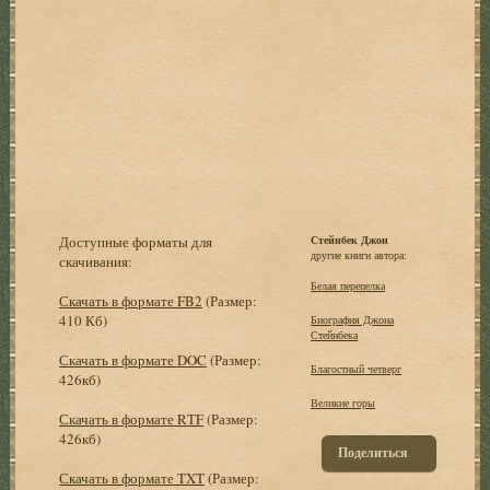
Доступные форматы для
Стейнбек Джон
другие книги автора:
скачивания:
Белая перепелка
Скачать в формате FB2
(Размер:
410 Кб)
Биография Джона
Стейнбека
Скачать в формате DOC
(Размер:
Благостный четверг
426кб)
Великие горы
Скачать в формате RTF
(Размер:
426кб)
Поделиться
Скачать в формате TXT
(Размер: