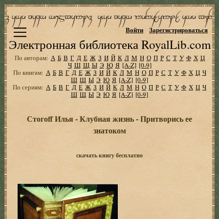
Войти
Зарегистрироваться
Электронная библиотека RoyalLib.com
По авторам:
А
Б
В
Г
Д
Е
Ж
З
И
Й
К
Л
М
Н
О
П
Р
С
Т
У
Ф
Х
Ц
Ч
Ш
Щ
Ы
Э
Ю
Я
[A-Z]
[0-9]
По книгам:
А
Б
В
Г
Д
Е
Ж
З
И
Й
К
Л
М
Н
О
П
Р
С
Т
У
Ф
Х
Ц
Ч
Ш
Щ
Ы
Э
Ю
Я
[A-Z]
[0-9]
По сериям:
А
Б
В
Г
Д
Е
Ж
З
И
Й
К
Л
М
Н
О
П
Р
С
Т
У
Ф
Х
Ц
Ч
Ш
Щ
Ы
Э
Ю
Я
[A-Z]
[0-9]
Стогоff Илья - Клубная жизнь - Притворись ее
знатоком
скачать книгу бесплатно