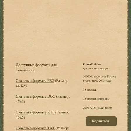
Доступные форматы для
Стогоff Илья
другие книги автора:
скачивания:
1000000 евро, или Тысяча
Скачать в формате FB2
(Размер:
вторая ночь 2003 года
44 Кб)
13 месяцев
Скачать в формате DOC
(Размер:
13 месяцев (сборник)
45кб)
2010 A.D. Роман-газета
Скачать в формате RTF
(Размер:
45кб)
Поделиться
Скачать в формате TXT
(Размер: