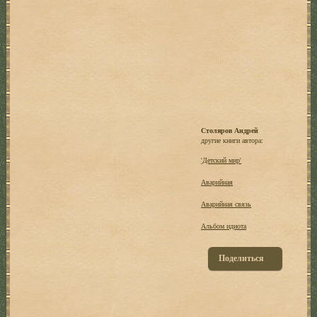
Столяров Андрей
другие книги автора:
'Детский мир'
Аварийная
Аварийная связь
Альбом идиота
Поделиться