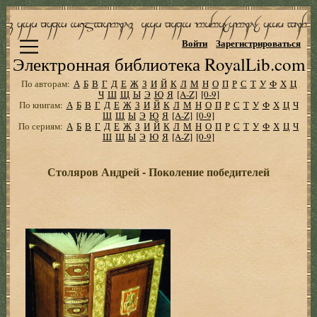
Войти
Зарегистрироваться
Электронная библиотека RoyalLib.com
По авторам:
А
Б
В
Г
Д
Е
Ж
З
И
Й
К
Л
М
Н
О
П
Р
С
Т
У
Ф
Х
Ц
Ч
Ш
Щ
Ы
Э
Ю
Я
[A-Z]
[0-9]
По книгам:
А
Б
В
Г
Д
Е
Ж
З
И
Й
К
Л
М
Н
О
П
Р
С
Т
У
Ф
Х
Ц
Ч
Ш
Щ
Ы
Э
Ю
Я
[A-Z]
[0-9]
По сериям:
А
Б
В
Г
Д
Е
Ж
З
И
Й
К
Л
М
Н
О
П
Р
С
Т
У
Ф
Х
Ц
Ч
Ш
Щ
Ы
Э
Ю
Я
[A-Z]
[0-9]
Столяров Андрей - Поколение победителей