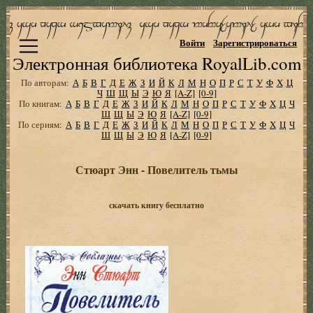
Войти
Зарегистрироваться
Электронная библиотека RoyalLib.com
По авторам:
А
Б
В
Г
Д
Е
Ж
З
И
Й
К
Л
М
Н
О
П
Р
С
Т
У
Ф
Х
Ц
Ч
Ш
Щ
Ы
Э
Ю
Я
[A-Z]
[0-9]
По книгам:
А
Б
В
Г
Д
Е
Ж
З
И
Й
К
Л
М
Н
О
П
Р
С
Т
У
Ф
Х
Ц
Ч
Ш
Щ
Ы
Э
Ю
Я
[A-Z]
[0-9]
По сериям:
А
Б
В
Г
Д
Е
Ж
З
И
Й
К
Л
М
Н
О
П
Р
С
Т
У
Ф
Х
Ц
Ч
Ш
Щ
Ы
Э
Ю
Я
[A-Z]
[0-9]
Стюарт Энн - Повелитель тьмы
скачать книгу бесплатно