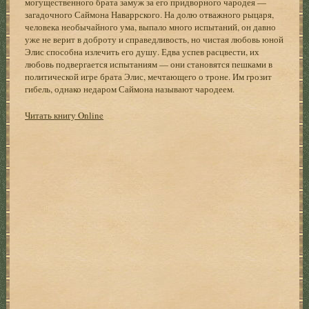
могущественного брата замуж за его придворного чародея —
загадочного Саймона Наваррского. На долю отважного рыцаря,
человека необычайного ума, выпало много испытаний, он давно
уже не верит в доброту и справедливость, но чистая любовь юной
Элис способна излечить его душу. Едва успев расцвести, их
любовь подвергается испытаниям — они становятся пешками в
политической игре брата Элис, мечтающего о троне. Им грозит
гибель, однако недаром Саймона называют чародеем.
Читать книгу Online