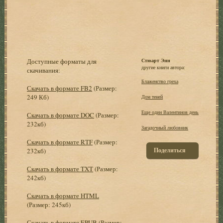
Доступные форматы для
Стюарт Энн
другие книги автора:
скачивания:
Блаженство греха
Скачать в формате FB2
(Размер:
249 Кб)
Дом теней
Еще один Валентинов день
Скачать в формате DOC
(Размер:
232кб)
Загадочный любовник
Скачать в формате RTF
(Размер:
Поделиться
232кб)
Скачать в формате TXT
(Размер:
242кб)
Скачать в формате HTML
(Размер: 245кб)
Скачать в формате EPUB
(Размер: