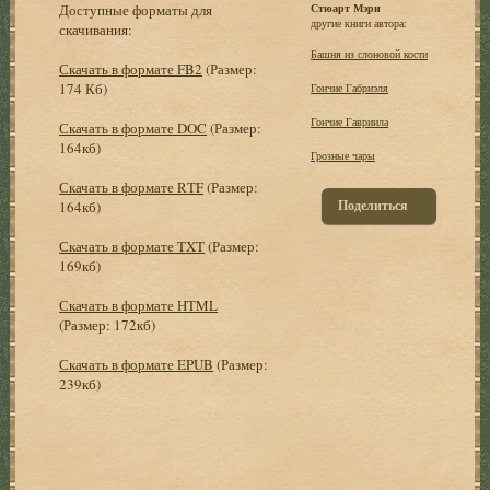
Доступные форматы для
Стюарт Мэри
другие книги автора:
скачивания:
Башня из слоновой кости
Скачать в формате FB2
(Размер:
174 Кб)
Гончие Габриэля
Гончие Гавриила
Скачать в формате DOC
(Размер:
164кб)
Грозные чары
Скачать в формате RTF
(Размер:
Поделиться
164кб)
Скачать в формате TXT
(Размер:
169кб)
Скачать в формате HTML
(Размер: 172кб)
Скачать в формате EPUB
(Размер:
239кб)