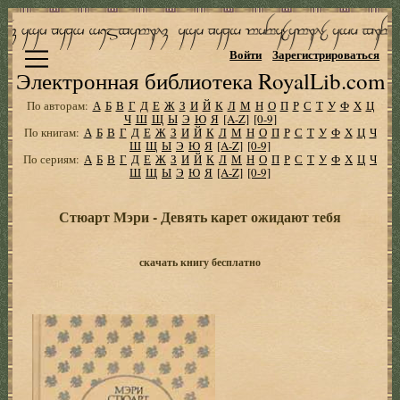
Войти
Зарегистрироваться
Электронная библиотека RoyalLib.com
По авторам:
А
Б
В
Г
Д
Е
Ж
З
И
Й
К
Л
М
Н
О
П
Р
С
Т
У
Ф
Х
Ц
Ч
Ш
Щ
Ы
Э
Ю
Я
[A-Z]
[0-9]
По книгам:
А
Б
В
Г
Д
Е
Ж
З
И
Й
К
Л
М
Н
О
П
Р
С
Т
У
Ф
Х
Ц
Ч
Ш
Щ
Ы
Э
Ю
Я
[A-Z]
[0-9]
По сериям:
А
Б
В
Г
Д
Е
Ж
З
И
Й
К
Л
М
Н
О
П
Р
С
Т
У
Ф
Х
Ц
Ч
Ш
Щ
Ы
Э
Ю
Я
[A-Z]
[0-9]
Стюарт Мэри - Девять карет ожидают тебя
скачать книгу бесплатно