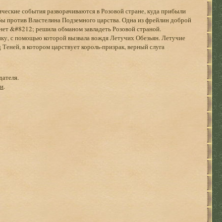
ческие события разворачиваются в Розовой стране, куда прибыли
бы против Властелина Подземного царства. Одна из фрейлин доброй
нет &#8212; решила обманом завладеть Розовой страной.
ку, с помощью которой вызвала вождя Летучих Обезьян. Летучие
Теней, в котором царствует король-призрак, верный слуга
дателя.
ги
.