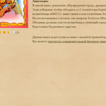
Аннотация:
В пятой книге декалогии «Изумрудный город» драмати
Элли и Kорина, чтобы обсудить со Стеллой план борь
волшебницы &#8212; завистливая и властолюбивая Аг
Воспользовавшись случаем, она выкрала Золотую Шап
Обезьяны должны унести волшебниц в зловещий город 
Властелина Подземного царства.
(3)
Данная книга недоступна в связи с жалобой правообла
Вы можете
прочитать ознакомительный фрагмент кни