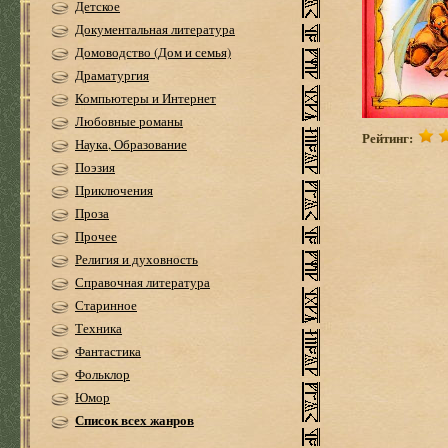
Детское
Документальная литература
Домоводство (Дом и семья)
Драматургия
Компьютеры и Интернет
Любовные романы
Рейтинг:
Наука, Образование
Поэзия
Приключения
Проза
Прочее
Религия и духовность
Справочная литература
Старинное
Техника
Фантастика
Фольклор
Юмор
Список всех жанров