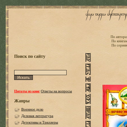
По автора
По книга
По серия
Поиск по сайту
Цитаты из книг
Ответы на вопросы
Жанры
Военное дело
Деловая литература
Детективы и Триллеры