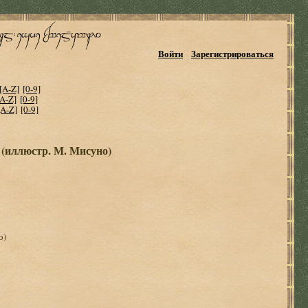
Войти
Зарегистрироваться
[A-Z]
[0-9]
[A-Z]
[0-9]
[A-Z]
[0-9]
 (иллюстр. М. Мисуно)
о)