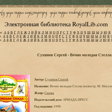
Электронная библиотека RoyalLib.com
м:
А
Б
В
Г
Д
Е
Ж
З
И
Й
К
Л
М
Н
О
П
Р
С
Т
У
Ф
Х
Ц
Ч
Ш
Щ
Ы
Э
Ю
Я
м:
А
Б
В
Г
Д
Е
Ж
З
И
Й
К
Л
М
Н
О
П
Р
С
Т
У
Ф
Х
Ц
Ч
Ш
Щ
Ы
Э
Ю
Я
м:
А
Б
В
Г
Д
Е
Ж
З
И
Й
К
Л
М
Н
О
П
Р
С
Т
У
Ф
Х
Ц
Ч
Ш
Щ
Ы
Э
Ю
Я
Сухинов Сергей - Вечно молодая Стелла
Автор:
Сухинов Сергей
Название:
Вечно молодая Стелла (иллюстр. М. Мисун
Жанр:
Сказка
Издательский дом:
АРМАДА-ПPЕCC
Год издания:
1998