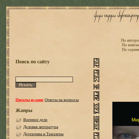
По автора
По книга
По серия
Поиск по сайту
Цитаты из книг
Ответы на вопросы
Жанры
Военное дело
Деловая литература
Детективы и Триллеры