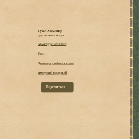
Сухов Александр
другие книги автора:
Армагеддон объявлен
Гром 1
Джоконда улыбается ворам
Имперский городовой
Поделиться