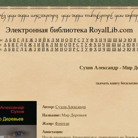
Электронная библиотека RoyalLib.com
м:
А
Б
В
Г
Д
Е
Ж
З
И
Й
К
Л
М
Н
О
П
Р
С
Т
У
Ф
Х
Ц
Ч
Ш
Щ
Ы
Э
Ю
Я
м:
А
Б
В
Г
Д
Е
Ж
З
И
Й
К
Л
М
Н
О
П
Р
С
Т
У
Ф
Х
Ц
Ч
Ш
Щ
Ы
Э
Ю
Я
м:
А
Б
В
Г
Д
Е
Ж
З
И
Й
К
Л
М
Н
О
П
Р
С
Т
У
Ф
Х
Ц
Ч
Ш
Щ
Ы
Э
Ю
Я
Сухов Александр - Мир Д
скачать книгу бесплатно
Автор:
Сухов Александр
Название:
Мир Деревьев
Жанр:
Фэнтези
Аннотация:
После кровавого Апокалипсиса, грянувшего на Земле