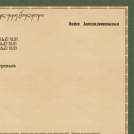
Войти
Зарегистрироваться
[A-Z]
[0-9]
[A-Z]
[0-9]
[A-Z]
[0-9]
еревьев
 неожиданно, прошло восемь тысячелетий. Люди и разумные