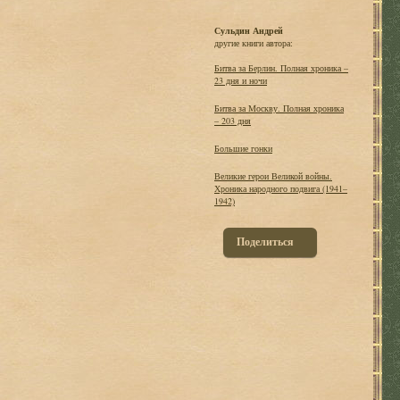
Сульдин Андрей
другие книги автора:
Битва за Берлин. Полная хроника –
23 дня и ночи
Битва за Москву. Полная хроника
– 203 дня
Большие гонки
Великие герои Великой войны.
Хроника народного подвига (1941–
1942)
Поделиться