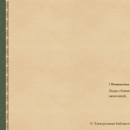
√
Незнакомка
Люди сбивают
экономней.
© Электронная библиоте