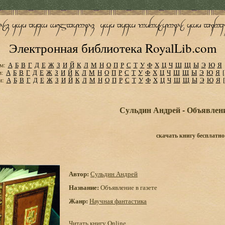
Электронная библиотека RoyalLib.com
м:
А
Б
В
Г
Д
Е
Ж
З
И
Й
К
Л
М
Н
О
П
Р
С
Т
У
Ф
Х
Ц
Ч
Ш
Щ
Ы
Э
Ю
Я
м:
А
Б
В
Г
Д
Е
Ж
З
И
Й
К
Л
М
Н
О
П
Р
С
Т
У
Ф
Х
Ц
Ч
Ш
Щ
Ы
Э
Ю
Я
м:
А
Б
В
Г
Д
Е
Ж
З
И
Й
К
Л
М
Н
О
П
Р
С
Т
У
Ф
Х
Ц
Ч
Ш
Щ
Ы
Э
Ю
Я
Сульдин Андрей - Объявлени
скачать книгу бесплатно
Автор:
Сульдин Андрей
Название:
Объявление в газете
Жанр:
Научная фантастика
Читать книгу Online