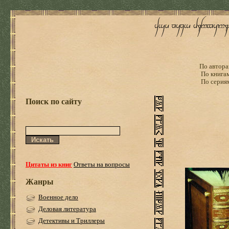
По автора
По книга
По серия
Поиск по сайту
Цитаты из книг
Ответы на вопросы
Жанры
Военное дело
Деловая литература
Детективы и Триллеры