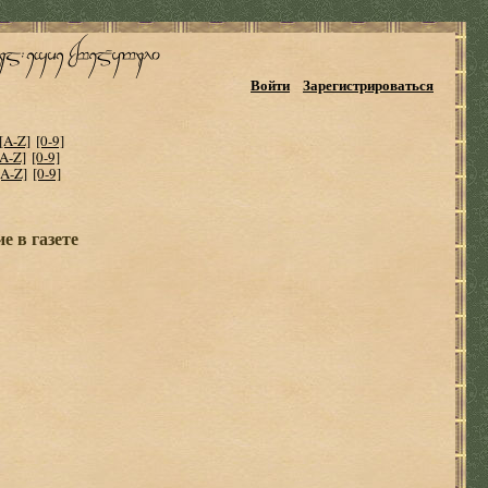
Войти
Зарегистрироваться
[A-Z]
[0-9]
[A-Z]
[0-9]
[A-Z]
[0-9]
е в газете