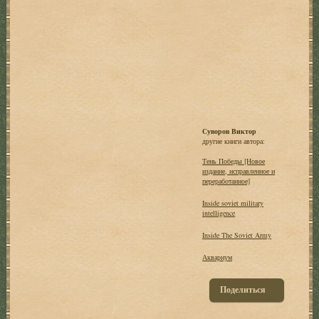
Суворов Виктор
другие книги автора:
Тень Победы [Новое
издание, исправленное и
переработанное]
Inside soviet military
intelligence
Inside The Soviet Army
Аквариум
Поделиться