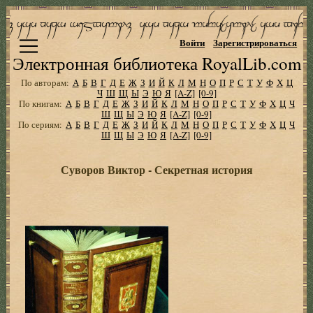
Войти
Зарегистрироваться
Электронная библиотека RoyalLib.com
По авторам:
А
Б
В
Г
Д
Е
Ж
З
И
Й
К
Л
М
Н
О
П
Р
С
Т
У
Ф
Х
Ц
Ч
Ш
Щ
Ы
Э
Ю
Я
[A-Z]
[0-9]
По книгам:
А
Б
В
Г
Д
Е
Ж
З
И
Й
К
Л
М
Н
О
П
Р
С
Т
У
Ф
Х
Ц
Ч
Ш
Щ
Ы
Э
Ю
Я
[A-Z]
[0-9]
По сериям:
А
Б
В
Г
Д
Е
Ж
З
И
Й
К
Л
М
Н
О
П
Р
С
Т
У
Ф
Х
Ц
Ч
Ш
Щ
Ы
Э
Ю
Я
[A-Z]
[0-9]
Суворов Виктор - Секретная история