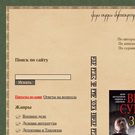
По автора
По книга
По серия
Поиск по сайту
Цитаты из книг
Ответы на вопросы
Жанры
Военное дело
Деловая литература
Детективы и Триллеры