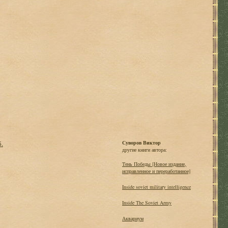
б.
Суворов Виктор
другие книги автора:
Тень Победы [Новое издание,
исправленное и переработанное]
Inside soviet military intelligence
Inside The Soviet Army
Аквариум