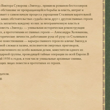
 Виктора Суворова «Змееед», приквела романов-бестселлеров
 обстановке не прекращающейся борьбы за власть, интриг и
ывает о самом начале процесса укрощения Сталиным карательной
 каких обстоятельствах судьба свела друг с другом главных героев
 заплатить каждому из них за неограниченную власть и
овесть «Змееед» — уникальная историческая реконструкция
х, а прототипами ее главных героев — Александра Холованова,
торические личности, работавшие рука об руку со Сталиным и
е повествования — карьера главного героя по кличке Змееед в
ной слежки и палача, исполнителя смертных приговоров,
омоченного по особо важным делам, заместителя одного из
дарной группы, проводящей тайные операции по всей Европе.В
 1930-х годов, в том числе уникальные архивные снимки,
их лицах повести и прототипах ее героев.
дателя.
ги
.