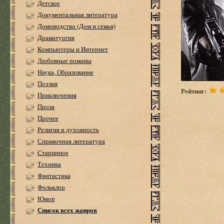
Детское
Документальная литература
Домоводство (Дом и семья)
Драматургия
Компьютеры и Интернет
Любовные романы
Наука, Образование
Поэзия
Рейтинг:
Приключения
Проза
Прочее
Религия и духовность
Справочная литература
Старинное
Техника
Фантастика
Фольклор
Юмор
Список всех жанров