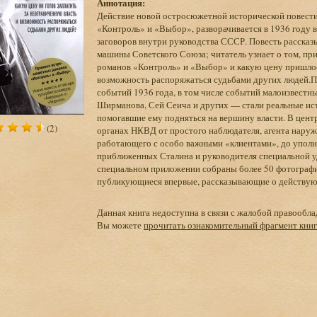
Аннотация:
Действие новой остросюжетной исторической повести
«Контроль» и «Выбор», разворачивается в 1936 году в
заговоров внутри руководства СССР. Повесть рассказ
машины Советского Союза; читатель узнает о том, при
романов «Контроль» и «Выбор» и какую цену пришлось
возможность распоряжаться судьбами других людей.П
событий 1936 года, в том числе событий малоизвестны
Ширманова, Сей Сеича и других — стали реальные ис
помогавшие ему подняться на вершину власти. В центр
(2)
органах НКВД от простого наблюдателя, агента наруж
работающего с особо важными «клиентами», до уполн
приближенных Сталина и руководителя специальной у
специальном приложении собраны более 50 фотографий
публикующиеся впервые, рассказывающие о действующ
Данная книга недоступна в связи с жалобой правообла
Вы можете
прочитать ознакомительный фрагмент кни