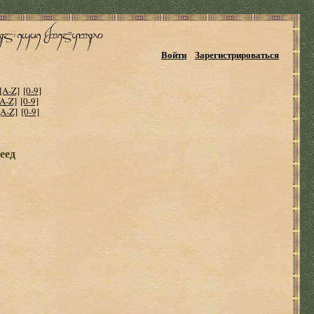
Войти
Зарегистрироваться
[A-Z]
[0-9]
[A-Z]
[0-9]
[A-Z]
[0-9]
еед