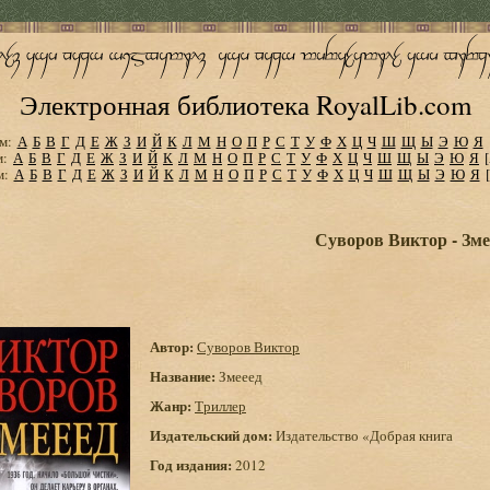
Электронная библиотека RoyalLib.com
м:
А
Б
В
Г
Д
Е
Ж
З
И
Й
К
Л
М
Н
О
П
Р
С
Т
У
Ф
Х
Ц
Ч
Ш
Щ
Ы
Э
Ю
Я
м:
А
Б
В
Г
Д
Е
Ж
З
И
Й
К
Л
М
Н
О
П
Р
С
Т
У
Ф
Х
Ц
Ч
Ш
Щ
Ы
Э
Ю
Я
м:
А
Б
В
Г
Д
Е
Ж
З
И
Й
К
Л
М
Н
О
П
Р
С
Т
У
Ф
Х
Ц
Ч
Ш
Щ
Ы
Э
Ю
Я
Суворов Виктор - Зме
Автор:
Суворов Виктор
Название:
Змееед
Жанр:
Триллер
Издательский дом:
Издательство «Добрая книга
Год издания:
2012