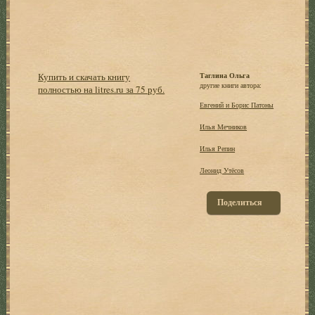
Купить и скачать книгу
Таглина Ольга
другие книги автора:
полностью на litres.ru за 75 руб.
Евгений и Борис Патоны
Илья Мечников
Илья Репин
Леонид Утёсов
Поделиться