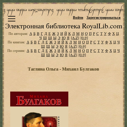
Войти
Зарегистрироваться
Электронная библиотека RoyalLib.com
По авторам:
А
Б
В
Г
Д
Е
Ж
З
И
Й
К
Л
М
Н
О
П
Р
С
Т
У
Ф
Х
Ц
Ч
Ш
Щ
Ы
Э
Ю
Я
[A-Z]
[0-9]
По книгам:
А
Б
В
Г
Д
Е
Ж
З
И
Й
К
Л
М
Н
О
П
Р
С
Т
У
Ф
Х
Ц
Ч
Ш
Щ
Ы
Э
Ю
Я
[A-Z]
[0-9]
По сериям:
А
Б
В
Г
Д
Е
Ж
З
И
Й
К
Л
М
Н
О
П
Р
С
Т
У
Ф
Х
Ц
Ч
Ш
Щ
Ы
Э
Ю
Я
[A-Z]
[0-9]
Таглина Ольга - Михаил Булгаков