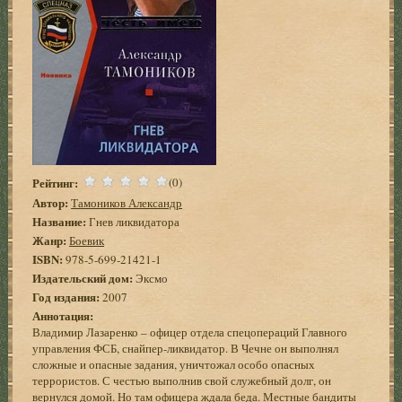
Рейтинг:
(0)
Автор:
Тамоников Александр
Название:
Гнев ликвидатора
Жанр:
Боевик
ISBN:
978-5-699-21421-1
Издательский дом:
Эксмо
Год издания:
2007
Аннотация:
Владимир Лазаренко – офицер отдела спецопераций Главного
управления ФСБ, снайпер-ликвидатор. В Чечне он выполнял
сложные и опасные задания, уничтожал особо опасных
террористов. С честью выполнив свой служебный долг, он
вернулся домой. Но там офицера ждала беда. Местные бандиты