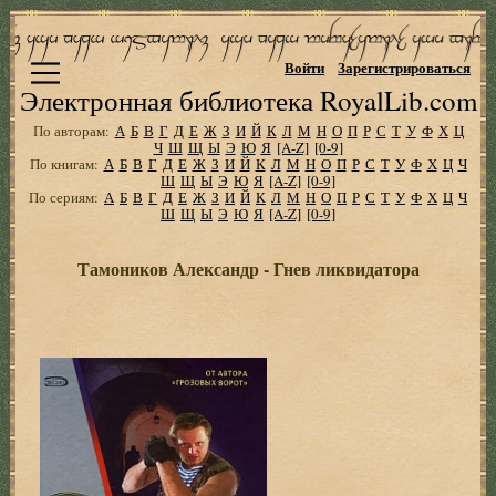
Войти
Зарегистрироваться
Электронная библиотека RoyalLib.com
По авторам:
А
Б
В
Г
Д
Е
Ж
З
И
Й
К
Л
М
Н
О
П
Р
С
Т
У
Ф
Х
Ц
Ч
Ш
Щ
Ы
Э
Ю
Я
[A-Z]
[0-9]
По книгам:
А
Б
В
Г
Д
Е
Ж
З
И
Й
К
Л
М
Н
О
П
Р
С
Т
У
Ф
Х
Ц
Ч
Ш
Щ
Ы
Э
Ю
Я
[A-Z]
[0-9]
По сериям:
А
Б
В
Г
Д
Е
Ж
З
И
Й
К
Л
М
Н
О
П
Р
С
Т
У
Ф
Х
Ц
Ч
Ш
Щ
Ы
Э
Ю
Я
[A-Z]
[0-9]
Тамоников Александр - Гнев ликвидатора