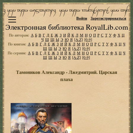
Войти
Зарегистрироваться
Электронная библиотека RoyalLib.com
По авторам:
А
Б
В
Г
Д
Е
Ж
З
И
Й
К
Л
М
Н
О
П
Р
С
Т
У
Ф
Х
Ц
Ч
Ш
Щ
Ы
Э
Ю
Я
[A-Z]
[0-9]
По книгам:
А
Б
В
Г
Д
Е
Ж
З
И
Й
К
Л
М
Н
О
П
Р
С
Т
У
Ф
Х
Ц
Ч
Ш
Щ
Ы
Э
Ю
Я
[A-Z]
[0-9]
По сериям:
А
Б
В
Г
Д
Е
Ж
З
И
Й
К
Л
М
Н
О
П
Р
С
Т
У
Ф
Х
Ц
Ч
Ш
Щ
Ы
Э
Ю
Я
[A-Z]
[0-9]
Тамоников Александр - Лжедмитрий. Царская
плаха