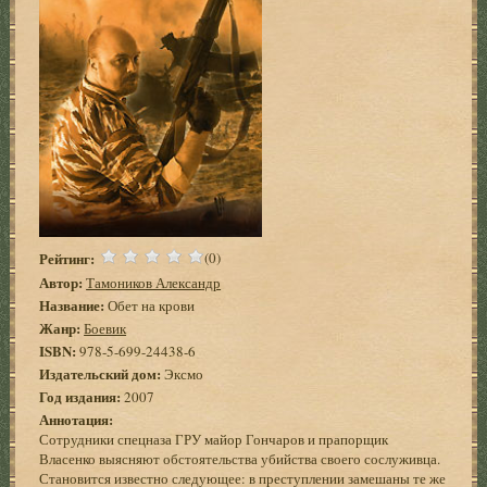
Рейтинг:
(0)
Автор:
Тамоников Александр
Название:
Обет на крови
Жанр:
Боевик
ISBN:
978-5-699-24438-6
Издательский дом:
Эксмо
Год издания:
2007
Аннотация:
Сотрудники спецназа ГРУ майор Гончаров и прапорщик
Власенко выясняют обстоятельства убийства своего сослуживца.
Становится известно следующее: в преступлении замешаны те же