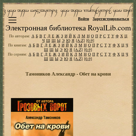
Войти
Зарегистрироваться
Электронная библиотека RoyalLib.com
По авторам:
А
Б
В
Г
Д
Е
Ж
З
И
Й
К
Л
М
Н
О
П
Р
С
Т
У
Ф
Х
Ц
Ч
Ш
Щ
Ы
Э
Ю
Я
[A-Z]
[0-9]
По книгам:
А
Б
В
Г
Д
Е
Ж
З
И
Й
К
Л
М
Н
О
П
Р
С
Т
У
Ф
Х
Ц
Ч
Ш
Щ
Ы
Э
Ю
Я
[A-Z]
[0-9]
По сериям:
А
Б
В
Г
Д
Е
Ж
З
И
Й
К
Л
М
Н
О
П
Р
С
Т
У
Ф
Х
Ц
Ч
Ш
Щ
Ы
Э
Ю
Я
[A-Z]
[0-9]
Тамоников Александр - Обет на крови