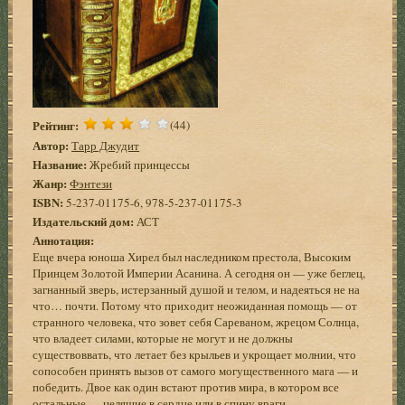
Рейтинг:
(44)
Автор:
Тарр Джудит
Название:
Жребий принцессы
Жанр:
Фэнтези
ISBN:
5-237-01175-6, 978-5-237-01175-3
Издательский дом:
АСТ
Аннотация:
Еще вчера юноша Хирел был наследником престола, Высоким
Принцем Золотой Империи Асанина. А сегодня он — уже беглец,
загнанный зверь, истерзанный душой и телом, и надеяться не на
что… почти. Потому что приходит неожиданная помощь — от
странного человека, что зовет себя Сареваном, жрецом Солнца,
что владеет силами, которые не могут и не должны
существоввать, что летает без крыльев и укрощает молнии, что
сопособен принять вызов от самого могущественного мага — и
победить. Двое как один встают против мира, в котором все
остальные — целящие в сердце или в спину враги…