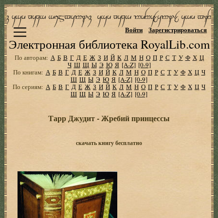
Войти
Зарегистрироваться
Электронная библиотека RoyalLib.com
По авторам:
А
Б
В
Г
Д
Е
Ж
З
И
Й
К
Л
М
Н
О
П
Р
С
Т
У
Ф
Х
Ц
Ч
Ш
Щ
Ы
Э
Ю
Я
[A-Z]
[0-9]
По книгам:
А
Б
В
Г
Д
Е
Ж
З
И
Й
К
Л
М
Н
О
П
Р
С
Т
У
Ф
Х
Ц
Ч
Ш
Щ
Ы
Э
Ю
Я
[A-Z]
[0-9]
По сериям:
А
Б
В
Г
Д
Е
Ж
З
И
Й
К
Л
М
Н
О
П
Р
С
Т
У
Ф
Х
Ц
Ч
Ш
Щ
Ы
Э
Ю
Я
[A-Z]
[0-9]
Тарр Джудит - Жребий принцессы
скачать книгу бесплатно