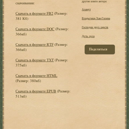
другие книги автора:
скачивания:
Аламут
Скачать в формате FB2
(Размер:
381 Кб)
Владычица Хан-Гилена
Господин двух царств
Скачать в формате DOC
(Размер:
366кб)
Дочь орла
Скачать в формате RTF
(Размер:
Поделиться
366кб)
Скачать в формате TXT
(Размер:
375кб)
Скачать в формате HTML
(Размер: 380кб)
Скачать в формате EPUB
(Размер:
513кб)