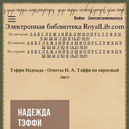
Войти
Зарегистрироваться
Электронная библиотека RoyalLib.com
По авторам:
А
Б
В
Г
Д
Е
Ж
З
И
Й
К
Л
М
Н
О
П
Р
С
Т
У
Ф
Х
Ц
Ч
Ш
Щ
Ы
Э
Ю
Я
[A-Z]
[0-9]
По книгам:
А
Б
В
Г
Д
Е
Ж
З
И
Й
К
Л
М
Н
О
П
Р
С
Т
У
Ф
Х
Ц
Ч
Ш
Щ
Ы
Э
Ю
Я
[A-Z]
[0-9]
По сериям:
А
Б
В
Г
Д
Е
Ж
З
И
Й
К
Л
М
Н
О
П
Р
С
Т
У
Ф
Х
Ц
Ч
Ш
Щ
Ы
Э
Ю
Я
[A-Z]
[0-9]
Тэффи Надежда - Ответы Н. А. Тэффи на опросный
лист