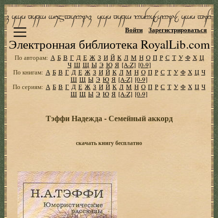
Войти
Зарегистрироваться
Электронная библиотека RoyalLib.com
По авторам:
А
Б
В
Г
Д
Е
Ж
З
И
Й
К
Л
М
Н
О
П
Р
С
Т
У
Ф
Х
Ц
Ч
Ш
Щ
Ы
Э
Ю
Я
[A-Z]
[0-9]
По книгам:
А
Б
В
Г
Д
Е
Ж
З
И
Й
К
Л
М
Н
О
П
Р
С
Т
У
Ф
Х
Ц
Ч
Ш
Щ
Ы
Э
Ю
Я
[A-Z]
[0-9]
По сериям:
А
Б
В
Г
Д
Е
Ж
З
И
Й
К
Л
М
Н
О
П
Р
С
Т
У
Ф
Х
Ц
Ч
Ш
Щ
Ы
Э
Ю
Я
[A-Z]
[0-9]
Тэффи Надежда - Семейный аккорд
скачать книгу бесплатно