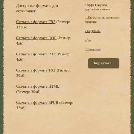
Доступные форматы для
Тэффи Надежда
другие книги автора:
скачивания:
…Где бы мы не причалили
Скачать в формате FB2
(Размер:
(сборник)
32 Кб)
«Tanglefoot»
Скачать в формате DOC
(Размер:
«Де»
4кб)
«Домашние»
Скачать в формате RTF
(Размер:
4кб)
Поделиться
Скачать в формате TXT
(Размер:
29кб)
Скачать в формате HTML
(Размер: 30кб)
Скачать в формате EPUB
(Размер:
32кб)