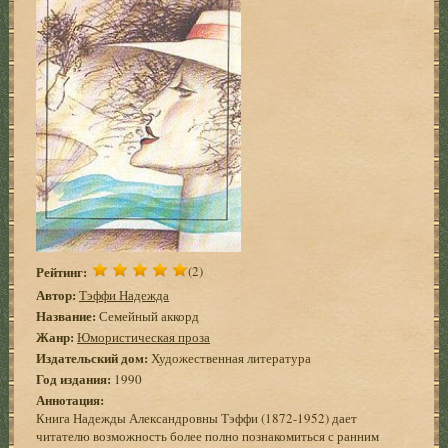
Рейтинг:
(2)
Автор:
Тэффи Надежда
Название:
Семейный аккорд
Жанр:
Юмористическая проза
Издательский дом:
Художественная литература
Год издания:
1990
Аннотация:
Книга Надежды Александровны Тэффи (1872-1952) дает
читателю возможность более полно познакомиться с ранним